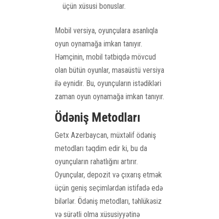
üçün xüsusi bonuslar.
Mobil versiya, oyunçulara asanlıqla
oyun oynamağa imkan tanıyır.
Həmçinin, mobil tətbiqdə mövcud
olan bütün oyunlar, masaüstü versiya
ilə eynidir. Bu, oyunçuların istədikləri
zaman oyun oynamağa imkan tanıyır.
Ödəniş Metodları
Getx Azerbaycan, müxtəlif ödəniş
metodları təqdim edir ki, bu da
oyunçuların rahatlığını artırır.
Oyunçular, depozit və çıxarış etmək
üçün geniş seçimlərdən istifadə edə
bilərlər. Ödəniş metodları, təhlükəsiz
və sürətli olma xüsusiyyətinə