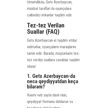
Ümumilikdə, Getx Azerbaycan,
müsbət tərəfləri ilə oyunçulara
cəlbedici imkanlar təqdim edir.
Tez-tez Verilən
Suallar (FAQ)
Getx Azerbaycan-ın təqdim etdiyi
xidmətlər, oyunçuların maraqlarını
təmin edir. Burada, müştərilərin tez-
tez verdiyi suallara cavablar təqdim
olunur:
1. Getx Azerbaycan-da
necə qeydiyyatdan keçə
bilərəm?
Rəsmi veb sayta daxil olun,
qeydiyyat formunu doldurun və