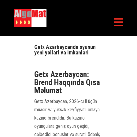

Getx Azarbaycanda oyunun
yeni yollari va imkanlari
Getx Azerbaycan:
Brend Haqqında Qısa
Məlumat
Getx Azerbaycan, 2026-cı il üçün
müasir və yüksək keyfiyyətli onlayn
kazino brendidir. Bu kazino,
oyunçulara geniş oyun çeşidi,
cəlbedici bonuslar və sürətli ödəniş