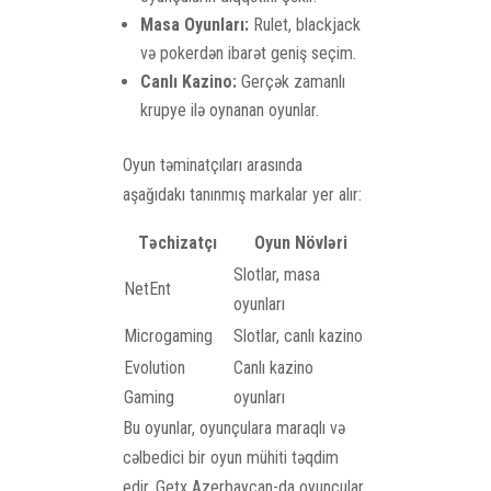
Masa Oyunları:
Rulet, blackjack
və pokerdən ibarət geniş seçim.
Canlı Kazino:
Gerçək zamanlı
krupye ilə oynanan oyunlar.
Oyun təminatçıları arasında
aşağıdakı tanınmış markalar yer alır:
Təchizatçı
Oyun Növləri
Slotlar, masa
NetEnt
oyunları
Microgaming
Slotlar, canlı kazino
Evolution
Canlı kazino
Gaming
oyunları
Bu oyunlar, oyunçulara maraqlı və
cəlbedici bir oyun mühiti təqdim
edir. Getx Azerbaycan-da oyunçular,