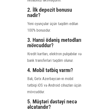
hesabınızı aktivləşdirin.
2. İlk depozit bonusu
nədir?
Yeni oyunçular üçün təqdim edilən
100% bonusdur.
3. Hansi ödəniş metodları
mövcuddur?
Kredit kartları, elektron pulqabılar və
bank transferləri təqdim olunur.
4. Mobil tətbiq varmı?
Bəli, Getx Azerbaycan-ın mobil
tətbiqi iOS və Android cihazları üçün
mövcuddur.
5. Müştəri dəstəyi necə
əlçatandır?