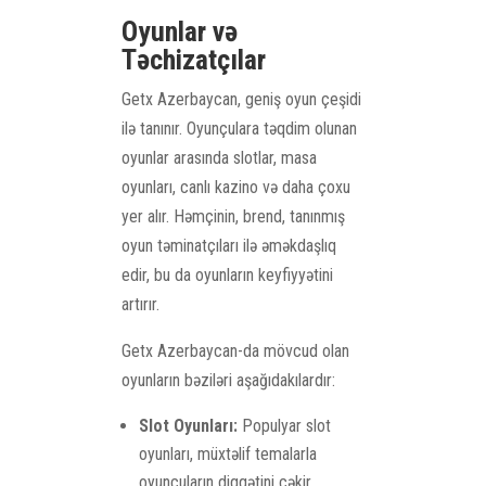
Oyunlar və
Təchizatçılar
Getx Azerbaycan, geniş oyun çeşidi
ilə tanınır. Oyunçulara təqdim olunan
oyunlar arasında slotlar, masa
oyunları, canlı kazino və daha çoxu
yer alır. Həmçinin, brend, tanınmış
oyun təminatçıları ilə əməkdaşlıq
edir, bu da oyunların keyfiyyətini
artırır.
Getx Azerbaycan-da mövcud olan
oyunların bəziləri aşağıdakılardır:
Slot Oyunları:
Populyar slot
oyunları, müxtəlif temalarla
oyunçuların diqqətini çəkir.