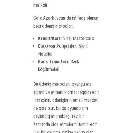
malikdir.
Getx Azerbaycan-da istifadə olunan
bəzi ödəniş metodları:
Kredit/Kart:
Visa, Mastercard
Elektron Pulqabılar:
Skrill,
Neteller
Bank Transferi:
Bank
köçürmələri
Bu ödəniş metodları, oyunçulara
sürətli və etibarlı xidmət təqdim edir.
Həmçinin, ödənişlərin emalı müddəti
də qısa olur, bu da oyunçuların
qazandıqları məbləği tez bir
zamanda əldə etmələrini təmin edir.
Hər bir oyunçu, özünə uyğun olan