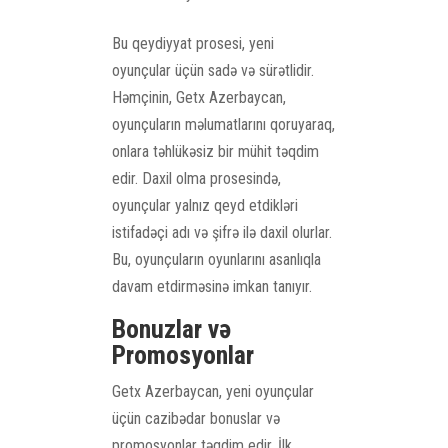
Bu qeydiyyat prosesi, yeni
oyunçular üçün sadə və sürətlidir.
Həmçinin, Getx Azerbaycan,
oyunçuların məlumatlarını qoruyaraq,
onlara təhlükəsiz bir mühit təqdim
edir. Daxil olma prosesində,
oyunçular yalnız qeyd etdikləri
istifadəçi adı və şifrə ilə daxil olurlar.
Bu, oyunçuların oyunlarını asanlıqla
davam etdirməsinə imkan tanıyır.
Bonuzlar və
Promosyonlar
Getx Azerbaycan, yeni oyunçular
üçün cazibədar bonuslar və
promosyonlar təqdim edir. İlk