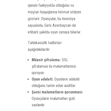
qanuni fəaliyyətdə olduğunu və
müştəri hüquqlarına hörmət etdiyini
göstərir. Oyunçular, bu lisenziya
sayəsində, Getx Azerbaycan-da
etibarlı şəkildə oyun oynaya bilərlər.
Təhlükəsizlik tədbirləri
aşağıdakılardır:
Müasir şifrələmə:
SSL
şifrələməsi ilə məlumatlarınızı
qoruyun.
Oyun ədaləti:
Oyunların ədalətli
olduğunu təmin edən auditlər.
Şəxsi məlumatların qorunması:
Oyunçuların məlumatları gizli
saxlanılır.