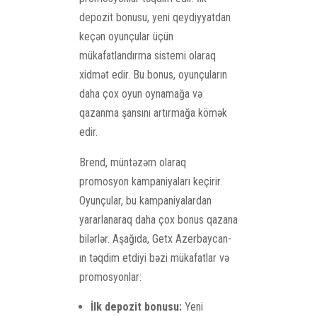
depozit bonusu, yeni qeydiyyatdan
keçən oyunçular üçün
mükafatlandırma sistemi olaraq
xidmət edir. Bu bonus, oyunçuların
daha çox oyun oynamağa və
qazanma şansını artırmağa kömək
edir.
Brend, müntəzəm olaraq
promosyon kampaniyaları keçirir.
Oyunçular, bu kampaniyalardan
yararlanaraq daha çox bonus qazana
bilərlər. Aşağıda, Getx Azerbaycan-
ın təqdim etdiyi bəzi mükafatlar və
promosyonlar:
İlk depozit bonusu:
Yeni