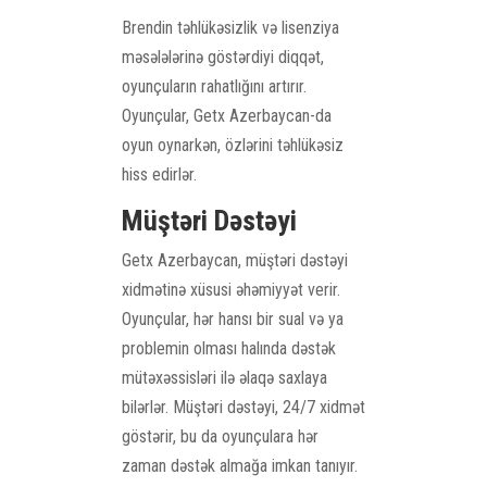
Brendin təhlükəsizlik və lisenziya
məsələlərinə göstərdiyi diqqət,
oyunçuların rahatlığını artırır.
Oyunçular, Getx Azerbaycan-da
oyun oynarkən, özlərini təhlükəsiz
hiss edirlər.
Müştəri Dəstəyi
Getx Azerbaycan, müştəri dəstəyi
xidmətinə xüsusi əhəmiyyət verir.
Oyunçular, hər hansı bir sual və ya
problemin olması halında dəstək
mütəxəssisləri ilə əlaqə saxlaya
bilərlər. Müştəri dəstəyi, 24/7 xidmət
göstərir, bu da oyunçulara hər
zaman dəstək almağa imkan tanıyır.