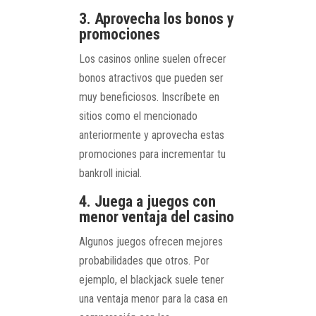
3. Aprovecha los bonos y
promociones
Los casinos online suelen ofrecer
bonos atractivos que pueden ser
muy beneficiosos. Inscríbete en
sitios como el mencionado
anteriormente y aprovecha estas
promociones para incrementar tu
bankroll inicial.
4. Juega a juegos con
menor ventaja del casino
Algunos juegos ofrecen mejores
probabilidades que otros. Por
ejemplo, el blackjack suele tener
una ventaja menor para la casa en