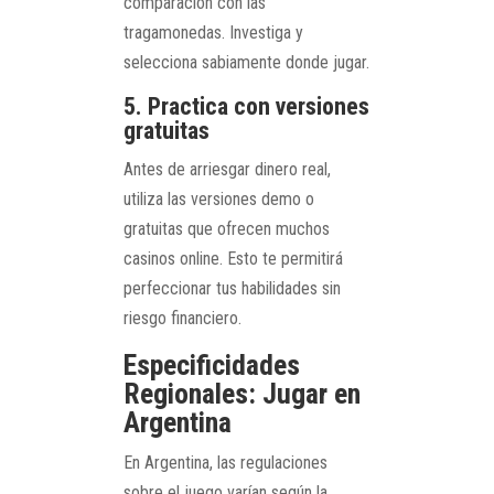
comparación con las
tragamonedas. Investiga y
selecciona sabiamente donde jugar.
5. Practica con versiones
gratuitas
Antes de arriesgar dinero real,
utiliza las versiones demo o
gratuitas que ofrecen muchos
casinos online. Esto te permitirá
perfeccionar tus habilidades sin
riesgo financiero.
Especificidades
Regionales: Jugar en
Argentina
En Argentina, las regulaciones
sobre el juego varían según la