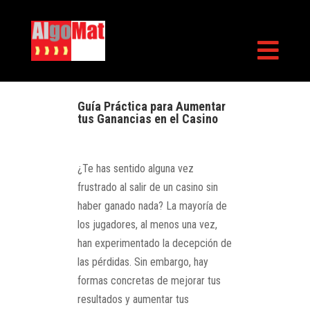

Guía Práctica para Aumentar
tus Ganancias en el Casino
¿Te has sentido alguna vez
frustrado al salir de un casino sin
haber ganado nada? La mayoría de
los jugadores, al menos una vez,
han experimentado la decepción de
las pérdidas. Sin embargo, hay
formas concretas de mejorar tus
resultados y aumentar tus