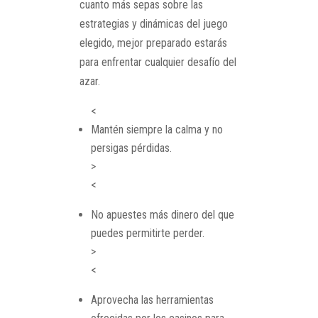
cuanto más sepas sobre las
estrategias y dinámicas del juego
elegido, mejor preparado estarás
para enfrentar cualquier desafío del
azar.
<
Mantén siempre la calma y no
persigas pérdidas.
>
<
No apuestes más dinero del que
puedes permitirte perder.
>
<
Aprovecha las herramientas