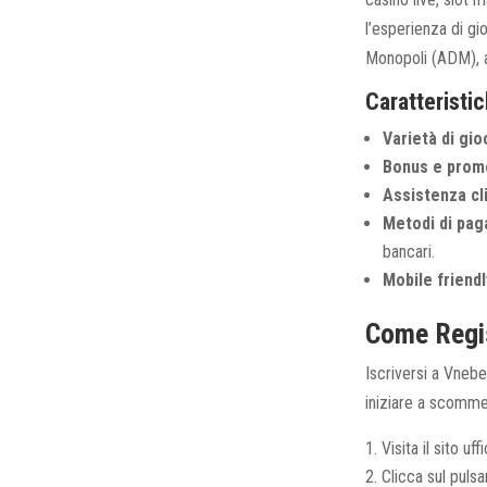
l’esperienza di gi
Monopoli (ADM), as
Caratteristic
Varietà di gio
Bonus e promo
Assistenza cli
Metodi di pa
bancari.
Mobile friendl
Come Regis
Iscriversi a Vneb
iniziare a scommet
Visita il sito uf
Clicca sul pulsa