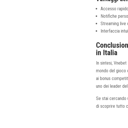
Accesso rapido 
Notifiche pers
Streaming live d
Interfaccia intu
Conclusioni
in Italia
In sintesi, Vnebet
mondo del gioco o
ai bonus competit
uno dei leader del
Se stai cercando 
di scoprire tutto 