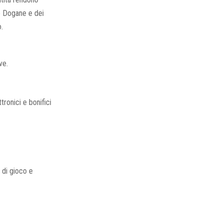
le Dogane e dei
.
ve.
tronici e bonifici
 di gioco e