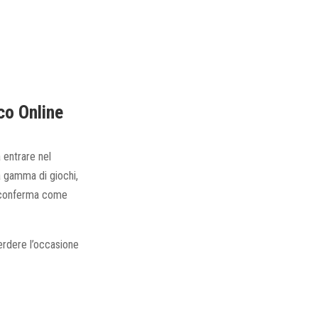
co Online
 entrare nel
a gamma di giochi,
si conferma come
erdere l’occasione