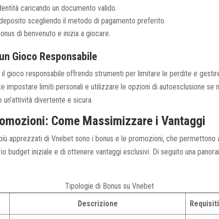
 identità caricando un documento valido.
 deposito scegliendo il metodo di pagamento preferito.
bonus di benvenuto e inizia a giocare.
 un Gioco Responsabile
 gioco responsabile offrendo strumenti per limitare le perdite e gestire
e impostare limiti personali e utilizzare le opzioni di autoesclusione se 
 un’attività divertente e sicura.
omozioni: Come Massimizzare i Vantaggi
 più apprezzati di Vnebet sono i bonus e le promozioni, che permettono a
io budget iniziale e di ottenere vantaggi esclusivi. Di seguito una panor
Tipologie di Bonus su Vnebet
s
Descrizione
Requisit