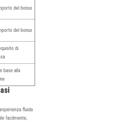
importo del bonus
importo del bonus
quisito di
sa
in base alla
ne
iasi
esperienza fluida
le facilmente,