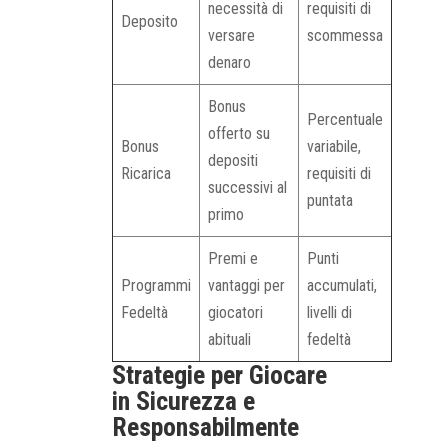
necessità di
requisiti di
Deposito
versare
scommessa
denaro
Bonus
Percentuale
offerto su
Bonus
variabile,
depositi
Ricarica
requisiti di
successivi al
puntata
primo
Premi e
Punti
Programmi
vantaggi per
accumulati,
Fedeltà
giocatori
livelli di
abituali
fedeltà
Strategie per Giocare
in Sicurezza e
Responsabilmente