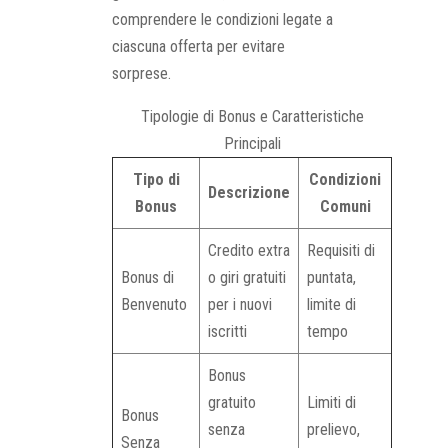
comprendere le condizioni legate a
ciascuna offerta per evitare
sorprese.
Tipologie di Bonus e Caratteristiche
Principali
Tipo di
Condizioni
Descrizione
Bonus
Comuni
Credito extra
Requisiti di
Bonus di
o giri gratuiti
puntata,
Benvenuto
per i nuovi
limite di
iscritti
tempo
Bonus
gratuito
Limiti di
Bonus
senza
prelievo,
Senza