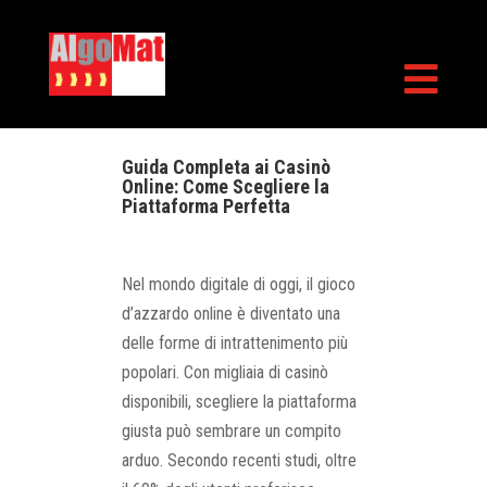

Guida Completa ai Casinò
Online: Come Scegliere la
Piattaforma Perfetta
Nel mondo digitale di oggi, il gioco
d’azzardo online è diventato una
delle forme di intrattenimento più
popolari. Con migliaia di casinò
disponibili, scegliere la piattaforma
giusta può sembrare un compito
arduo. Secondo recenti studi, oltre