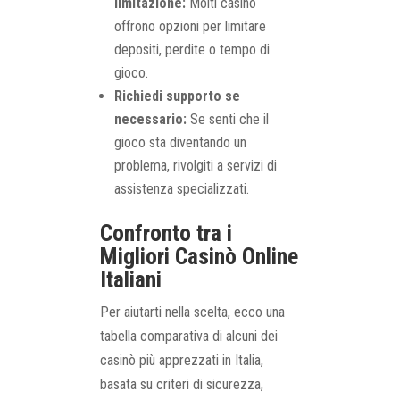
limitazione:
Molti casinò
offrono opzioni per limitare
depositi, perdite o tempo di
gioco.
Richiedi supporto se
necessario:
Se senti che il
gioco sta diventando un
problema, rivolgiti a servizi di
assistenza specializzati.
Confronto tra i
Migliori Casinò Online
Italiani
Per aiutarti nella scelta, ecco una
tabella comparativa di alcuni dei
casinò più apprezzati in Italia,
basata su criteri di sicurezza,