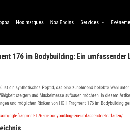
ropos
Nos marques
Nos Engins
Services
Evèneme
nt 176 im Bodybuilding: Ein umfassender 
ist ein synthetisches Peptid, das eine zunehmend beliebte Wahl unter 
sfähigkeit steigern und Muskelmasse aufbauen möchten. In diesem Artike
ungen und möglichen Risiken von HGH Fragment 176 im Bodybuilding ge
b.com/hgh-fragment-176-im-bodybuilding-ein-umfassender-leitfaden/
zeichnis