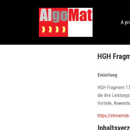
A p
HGH Fragme
Einleitung
HGH Fragment 176 
die ihre Leistung
Vorteile, Anwend
https://strivemo
Inhaltsver