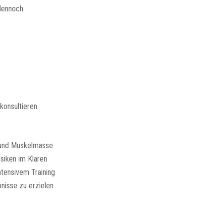
dennoch
konsultieren.
g und Muskelmasse
isiken im Klaren
ntensivem Training
nisse zu erzielen