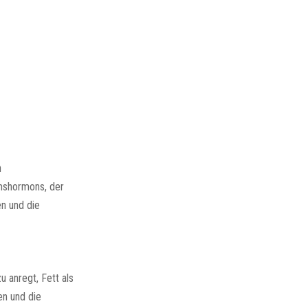
n
mshormons, der
en und die
 anregt, Fett als
en und die