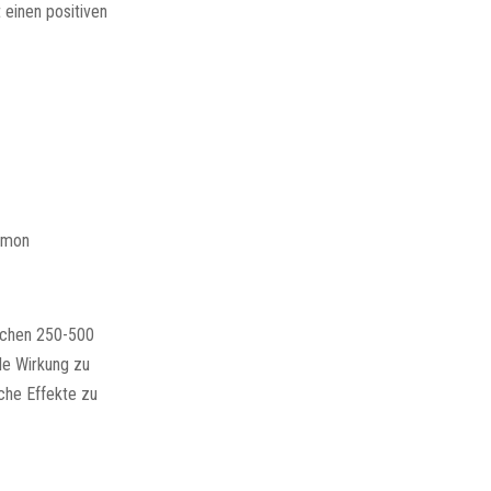
 einen positiven
rmon
schen 250-500
le Wirkung zu
che Effekte zu