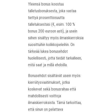
Yleensä bonus koostuu
talletusbonuksesta, joka vastaa
tiettyä prosenttiosuutta
talletuksestasi (€, esim. 100 %
bonus 200 euroon asti), ja usein
siihen sisältyy myös ilmaiskierroksia
suosittuihin kolikkopeleihin. On
tärkeää lukea bonusehdot
huolellisesti, jotta tiedät tarkalleen,
mitä saat ja millä ehdoilla.
Bonusehdot sisältävät usein myös
kierrätysvaatimukset, jotka
koskevat sekä bonusrahaa että
mahdollisesti voittoja
ilmaiskierroksista. Tämä tarkoittaa,
että sinun on pelattava