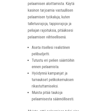
pelaamisen aloittamista. Käytä
kasinon tarjoamia vastuullisen
pelaamisen työkaluja, kuten
talletusrajoja, tappiorajoja ja
peliajan rajoituksia, pitääksesi
pelaamisen viihteellisenä.
Aseta itsellesi realistinen
pelibudjetti.
Tutustu eri pelien sääntöihin
ennen pelaamista.
Hyödynnä kampanjat ja
turnaukset pelikokemuksen
rikastuttamiseksi.
Muista pitää taukoja
pelaamisesta säännöllisesti.