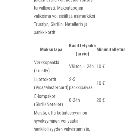
turvallisesti. Maksutapojen
valikoima voi sisältää esimerkiksi
Trustlyn, Skrillin, Netellerin ja
pankkikortit.
Käsittelyaika
Maksutapa
Minimitalletus
(arvio)
Verkkopankki
Välitön – 24h
10 €
(Trustly)
Luottokortit
2-5
10 €
(Visa/Mastercard)
pankkipäivää
E-lompakot
0-24h
20 €
(Skrill/Neteller)
Muista, että kotiutuspyynnön
hyväksyminen voi vaatia
henkilöllisyyden vahvistamista,