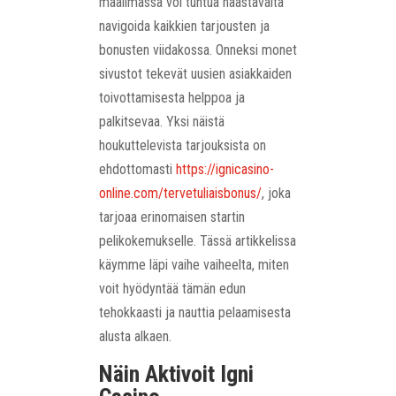
maailmassa voi tuntua haastavalta
navigoida kaikkien tarjousten ja
bonusten viidakossa. Onneksi monet
sivustot tekevät uusien asiakkaiden
toivottamisesta helppoa ja
palkitsevaa. Yksi näistä
houkuttelevista tarjouksista on
ehdottomasti
https://ignicasino-
online.com/tervetuliaisbonus/
, joka
tarjoaa erinomaisen startin
pelikokemukselle. Tässä artikkelissa
käymme läpi vaihe vaiheelta, miten
voit hyödyntää tämän edun
tehokkaasti ja nauttia pelaamisesta
alusta alkaen.
Näin Aktivoit Igni