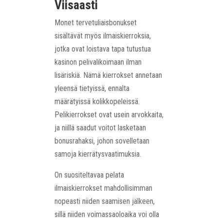
Viisaasti
Monet tervetuliaisbonukset
sisältävät myös ilmaiskierroksia,
jotka ovat loistava tapa tutustua
kasinon pelivalikoimaan ilman
lisäriskiä. Nämä kierrokset annetaan
yleensä tietyissä, ennalta
määrätyissä kolikkopeleissä.
Pelikierrokset ovat usein arvokkaita,
ja niillä saadut voitot lasketaan
bonusrahaksi, johon sovelletaan
samoja kierrätysvaatimuksia.
On suositeltavaa pelata
ilmaiskierrokset mahdollisimman
nopeasti niiden saamisen jälkeen,
sillä niiden voimassaoloaika voi olla