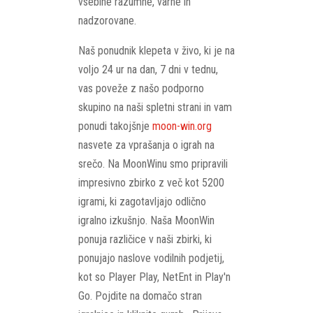
vsebine razumne, varne in
nadzorovane.
Naš ponudnik klepeta v živo, ki je na
voljo 24 ur na dan, 7 dni v tednu,
vas poveže z našo podporno
skupino na naši spletni strani in vam
ponudi takojšnje
moon-win.org
nasvete za vprašanja o igrah na
srečo. Na MoonWinu smo pripravili
impresivno zbirko z več kot 5200
igrami, ki zagotavljajo odlično
igralno izkušnjo. Naša MoonWin
ponuja različice v naši zbirki, ki
ponujajo naslove vodilnih podjetij,
kot so Player Play, NetEnt in Play'n
Go. Pojdite na domačo stran