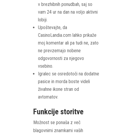
v brezhibnih ponudbah, saj so
vam 24 ur na dan na voljo aktivni
lobiji.
Upoštevajte, da
CasinoLandia.com lahko prikaže
moj komentar ali pa tudi ne, zato
ne prevzemajo nobene
odgovornosti za njegovo
vsebino.
Igralec se osredotoči na dodatne
pasice in morda boste videli
živahne ikone stran od
avtomatov.
Funkcije storitve
Možnost se ponaša z več
blagovnimi znamkami vaših