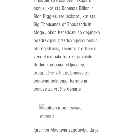
Prisotne so možnosti nakupa z
bonusi, kot sta Bonanza Billion in
Rich Piggies, ter jackpoti, kot sta
Big Thousands of Thousands in
Mega Joker. Kanadčani so dejansko
pozdravljeni z zadovoljivimi bonusi
ob registraciji, začnete z odličnim
večdelnim paketom za povabilo.
Redne kampanje vključujejo
brezplačne vrtljaje, bonuse za
ponovno polnjenje, turnirje in
bonuse za vračilo denarja.
Igralnica Moonwin zagotavlja, da je