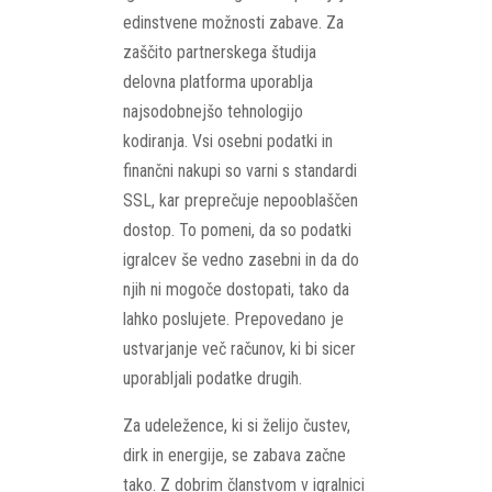
edinstvene možnosti zabave. Za
zaščito partnerskega študija
delovna platforma uporablja
najsodobnejšo tehnologijo
kodiranja. Vsi osebni podatki in
finančni nakupi so varni s standardi
SSL, kar preprečuje nepooblaščen
dostop.
To pomeni, da so podatki
igralcev še vedno zasebni in da do
njih ni mogoče dostopati, tako da
lahko poslujete. Prepovedano je
ustvarjanje več računov, ki bi sicer
uporabljali podatke drugih.
Za udeležence, ki si želijo čustev,
dirk in energije, se zabava začne
tako. Z dobrim članstvom v igralnici