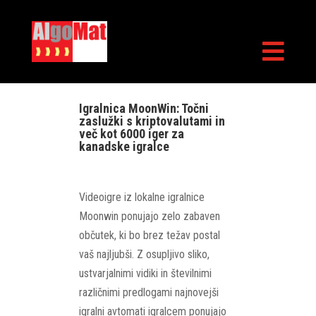

Igralnica MoonWin: Točni
zaslužki s kriptovalutami in
več kot 6000 iger za
kanadske igralce
Videoigre iz lokalne igralnice
Moonwin ponujajo zelo zabaven
občutek, ki bo brez težav postal
vaš najljubši. Z osupljivo sliko,
ustvarjalnimi vidiki in številnimi
različnimi predlogami najnovejši
igralni avtomati igralcem ponujajo