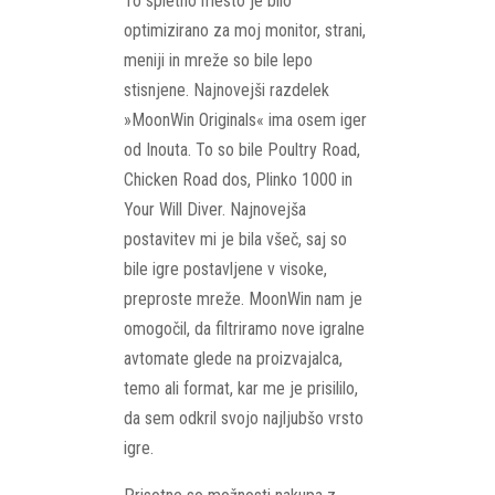
To spletno mesto je bilo
optimizirano za moj monitor, strani,
meniji in mreže so bile lepo
stisnjene. Najnovejši razdelek
»MoonWin Originals« ima osem iger
od Inouta. To so bile Poultry Road,
Chicken Road dos, Plinko 1000 in
Your Will Diver. Najnovejša
postavitev mi je bila všeč, saj so
bile igre postavljene v visoke,
preproste mreže. MoonWin nam je
omogočil, da filtriramo nove igralne
avtomate glede na proizvajalca,
temo ali format, kar me je prisililo,
da sem odkril svojo najljubšo vrsto
igre.