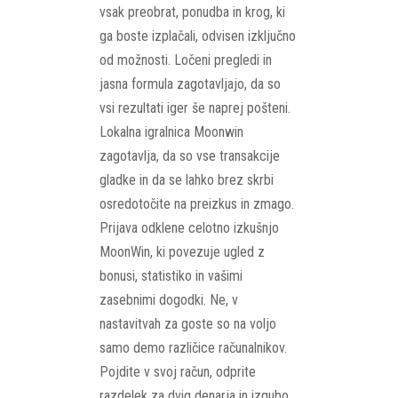
vsak preobrat, ponudba in krog, ki
ga boste izplačali, odvisen izključno
od možnosti. Ločeni pregledi in
jasna formula zagotavljajo, da so
vsi rezultati iger še naprej pošteni.
Lokalna igralnica Moonwin
zagotavlja, da so vse transakcije
gladke in da se lahko brez skrbi
osredotočite na preizkus in zmago.
Prijava odklene celotno izkušnjo
MoonWin, ki povezuje ugled z
bonusi, statistiko in vašimi
zasebnimi dogodki. Ne, v
nastavitvah za goste so na voljo
samo demo različice računalnikov.
Pojdite v svoj račun, odprite
razdelek za dvig denarja in izgubo