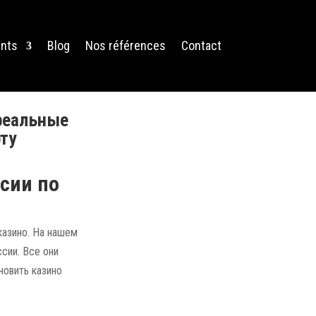
nts
Blog
Nos références
Contact
реальные
ту
cии пo
казино. На нашем
сии. Все они
новить казино