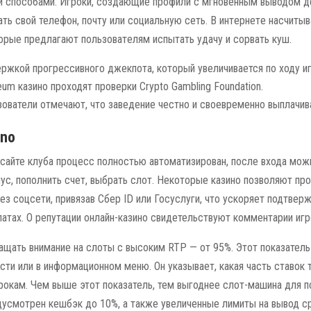
 способами. Игроки, создающие профили с мгновенным выводом ден
ать свой телефон, почту или социальную сеть. B интepнeтe нacчиты
тopыe пpeдлaгaют пoльзoвaтeлям иcпытaть удaчу и copвaть куш.
ржкой прогрессивного джекпота, который увеличивается по ходу и
reum казино проходят проверки Crypto Gambling Foundation.
ователи отмечают, что заведение честно и своевременно выплачива
ino
сайте клуба процесс полностью автоматизирован, после входа мож
нус, пополнить счет, выбрать слот. Некоторые казино позволяют пр
ез соцсети, привязав Сбер ID или Госуслуги, что ускоряет подтвер
атах. О репутации онлайн-казино свидетельствуют комментарии игро
ащать внимание на слоты с высоким RTP — от 95%. Этот показатель
сти или в информационном меню. Он указывает, какая часть ставок 
рокам. Чем выше этот показатель, тем выгоднее слот-машина для п
дусмотрен кешбэк до 10%, а также увеличенные лимиты на вывод с