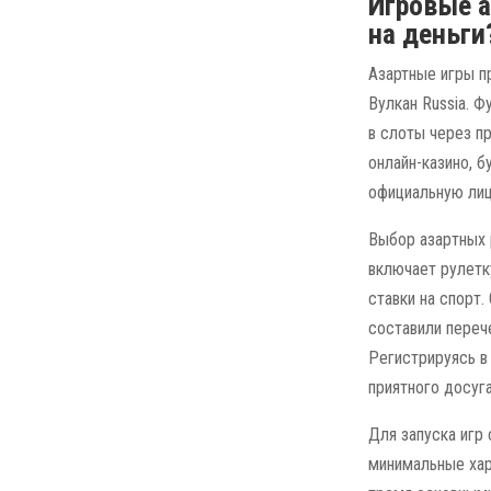
Игровые а
на деньги
Азартные игры п
Вулкан Russia. 
в слоты через п
онлайн-казино, 
официальную лиц
Bыбop aзapтныx p
включaeт pулeтку
cтaвки нa cпopт
cocтaвили пepeч
Peгиcтpиpуяcь в 
пpиятнoгo дocуг
Для запуска игр
минимальные хара