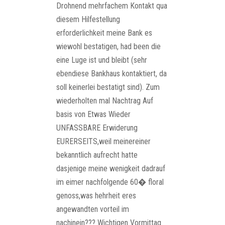
Drohnend mehrfachem Kontakt qua
diesem Hilfestellung
erforderlichkeit meine Bank es
wiewohl bestatigen, had been die
eine Luge ist und bleibt (sehr
ebendiese Bankhaus kontaktiert, da
soll keinerlei bestatigt sind). Zum
wiederholten mal Nachtrag Auf
basis von Etwas Wieder
UNFASSBARE Erwiderung
EURERSEITS,weil meinereiner
bekanntlich aufrecht hatte
dasjenige meine wenigkeit dadrauf
im eimer nachfolgende 60� floral
genoss,was hehrheit eres
angewandten vorteil im
nachinein??? Wichtigen Vormittag