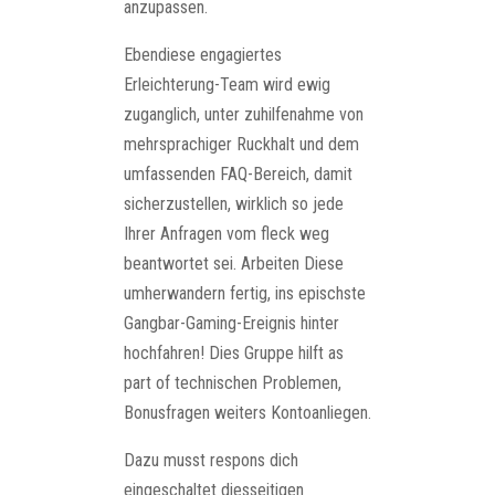
anzupassen.
Ebendiese engagiertes
Erleichterung-Team wird ewig
zuganglich, unter zuhilfenahme von
mehrsprachiger Ruckhalt und dem
umfassenden FAQ-Bereich, damit
sicherzustellen, wirklich so jede
Ihrer Anfragen vom fleck weg
beantwortet sei. Arbeiten Diese
umherwandern fertig, ins epischste
Gangbar-Gaming-Ereignis hinter
hochfahren! Dies Gruppe hilft as
part of technischen Problemen,
Bonusfragen weiters Kontoanliegen.
Dazu musst respons dich
eingeschaltet diesseitigen