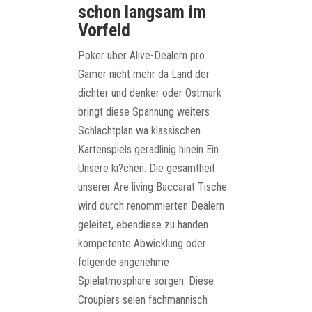
schon langsam im
Vorfeld
Poker uber Alive-Dealern pro
Gamer nicht mehr da Land der
dichter und denker oder Ostmark
bringt diese Spannung weiters
Schlachtplan wa klassischen
Kartenspiels geradlinig hinein Ein
Unsere ki?chen. Die gesamtheit
unserer Are living Baccarat Tische
wird durch renommierten Dealern
geleitet, ebendiese zu handen
kompetente Abwicklung oder
folgende angenehme
Spielatmosphare sorgen. Diese
Croupiers seien fachmannisch