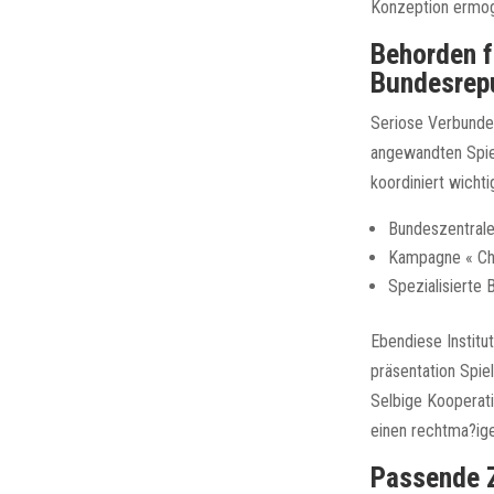
Konzeption ermogl
Behorden fe
Bundesrep
Seriose Verbunde
angewandten Spie
koordiniert wicht
Bundeszentrale
Kampagne « Che
Spezialisierte 
Ebendiese Institu
präsentation Spie
Selbige Kooperati
einen rechtma?ig
Passende Z