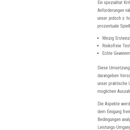
Ein spezialitat K
Anforderungen näh
unser jedoch z. hd
prozentuale Spiel
Winzig Ersteinz
Risikofreie Te
Echte Gewinnmog
Diese Umsetzungsf
darangeben Versor
unser praktische 
moglichen Auszah
Die Aspekte werde
dem Einigung frem
Bedingungen analy
Leistungs-Umgang