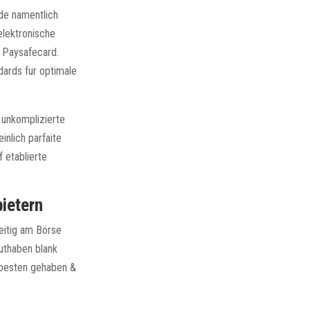
de namentlich
elektronische
d Paysafecard.
dards fur optimale
 unkomplizierte
nlich parfaite
f etablierte
ietern
eitig am Börse
uthaben blank
 besten gehaben &