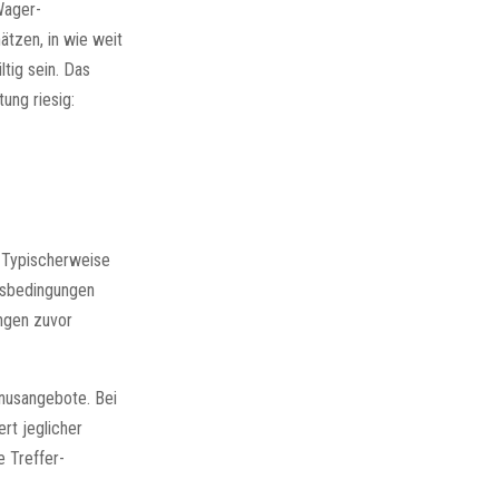
Wager-
tzen, in wie weit
ltig sein. Das
ung riesig:
. Typischerweise
nusbedingungen
ngen zuvor
onusangebote. Bei
rt jeglicher
e Treffer-