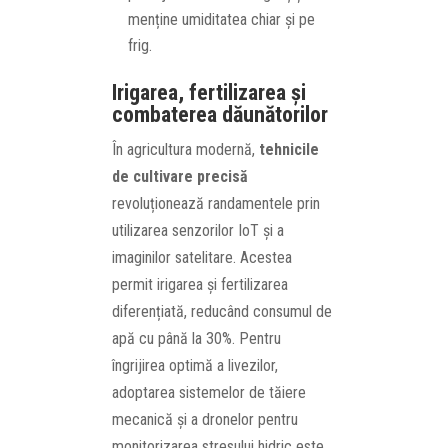
menține umiditatea chiar și pe
frig.
Irigarea, fertilizarea și
combaterea dăunătorilor
În agricultura modernă,
tehnicile
de cultivare precisă
revoluționează randamentele prin
utilizarea senzorilor IoT și a
imaginilor satelitare. Acestea
permit irigarea și fertilizarea
diferențiată, reducând consumul de
apă cu până la 30%. Pentru
îngrijirea optimă a livezilor,
adoptarea sistemelor de tăiere
mecanică și a dronelor pentru
monitorizarea stresului hidric este