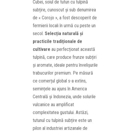
Cubei, soiul de tutun cu tulpină
subțire, cunoscut și sub denumirea
de « Corojo », a fost descoperit de
fermierii locali în urmă cu peste un
secol.
Selecția naturală și
practicile tradiționale de
cultivare
au perfecționat această
tulpină, care produce frunze subțiri
și aromate, ideale pentru învelișurile
trabucurilor premium. Pe măsură
ce comerțul global s-a extins,
semințele au ajuns în America
Centrală și Indonezia, unde solurile
vulcanice au amplificat
complexitatea gustului. Astăzi,
tutunul cu tulpină subțire este un
pilon al industriei artizanale de