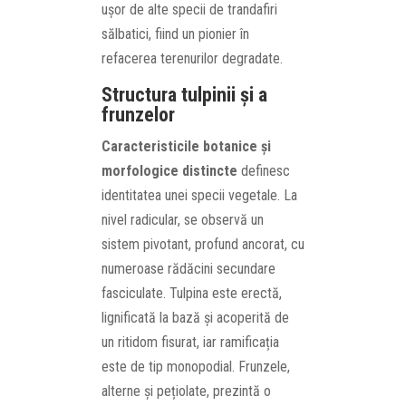
ușor de alte specii de trandafiri
sălbatici, fiind un pionier în
refacerea terenurilor degradate.
Structura tulpinii și a
frunzelor
Caracteristicile botanice și
morfologice distincte
definesc
identitatea unei specii vegetale. La
nivel radicular, se observă un
sistem pivotant, profund ancorat, cu
numeroase rădăcini secundare
fasciculate. Tulpina este erectă,
lignificată la bază și acoperită de
un ritidom fisurat, iar ramificația
este de tip monopodial. Frunzele,
alterne și pețiolate, prezintă o