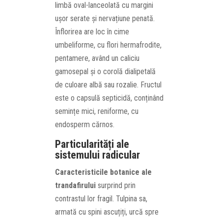
limbă oval-lanceolată cu margini
ușor serate și nervațiune penată.
Înflorirea are loc în cime
umbeliforme, cu flori hermafrodite,
pentamere, având un caliciu
gamosepal și o corolă dialipetală
de culoare albă sau rozalie. Fructul
este o capsulă septicidă, conținând
semințe mici, reniforme, cu
endosperm cărnos.
Particularități ale
sistemului radicular
Caracteristicile botanice ale
trandafirului
surprind prin
contrastul lor fragil. Tulpina sa,
armată cu spini ascuțiți, urcă spre