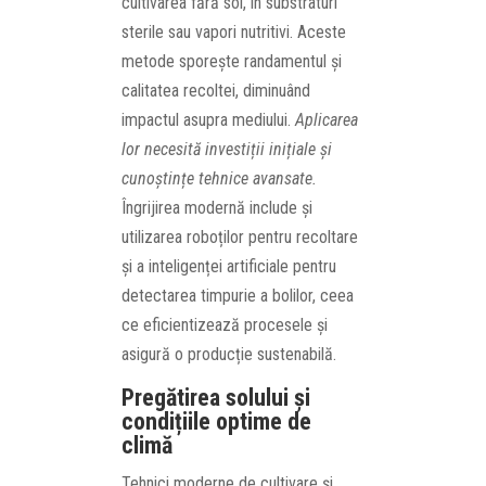
cultivarea fără sol, în substraturi
sterile sau vapori nutritivi. Aceste
metode sporește randamentul și
calitatea recoltei, diminuând
impactul asupra mediului.
Aplicarea
lor necesită investiții inițiale și
cunoștințe tehnice avansate.
Îngrijirea modernă include și
utilizarea roboților pentru recoltare
și a inteligenței artificiale pentru
detectarea timpurie a bolilor, ceea
ce eficientizează procesele și
asigură o producție sustenabilă.
Pregătirea solului și
condițiile optime de
climă
Tehnici moderne de cultivare și