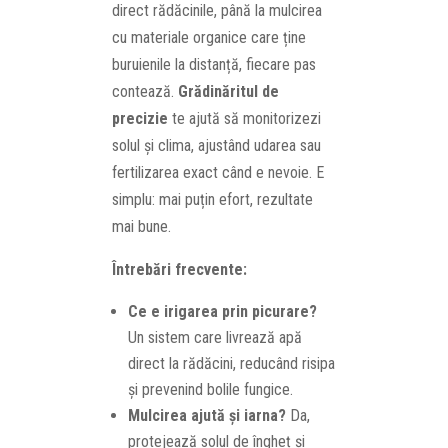
direct rădăcinile, până la mulcirea
cu materiale organice care ține
buruienile la distanță, fiecare pas
contează.
Grădinăritul de
precizie
te ajută să monitorizezi
solul și clima, ajustând udarea sau
fertilizarea exact când e nevoie. E
simplu: mai puțin efort, rezultate
mai bune.
Întrebări frecvente:
Ce e irigarea prin picurare?
Un sistem care livrează apă
direct la rădăcini, reducând risipa
și prevenind bolile fungice.
Mulcirea ajută și iarna?
Da,
protejează solul de îngheț și