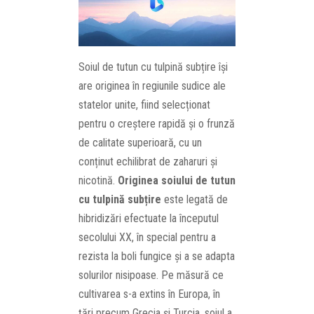
Soiul de tutun cu tulpină subțire își
are originea în regiunile sudice ale
statelor unite, fiind selecționat
pentru o creștere rapidă și o frunză
de calitate superioară, cu un
conținut echilibrat de zaharuri și
nicotină.
Originea soiului de tutun
cu tulpină subțire
este legată de
hibridizări efectuate la începutul
secolului XX, în special pentru a
rezista la boli fungice și a se adapta
solurilor nisipoase. Pe măsură ce
cultivarea s-a extins în Europa, în
țări precum Grecia și Turcia, soiul a