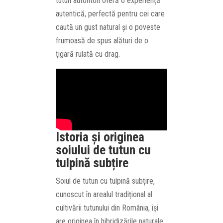
tutun autohton oferă o experiență
autentică, perfectă pentru cei care
caută un gust natural și o poveste
frumoasă de spus alături de o
țigară rulată cu drag.
Istoria și originea
soiului de tutun cu
tulpină subțire
Soiul de tutun cu tulpină subțire,
cunoscut în arealul tradițional al
cultivării tutunului din România, își
are originea în hibridizările naturale