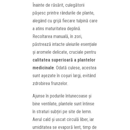
Înainte de răsărit, culegătorii
pășesc printre rândurile de plante,
alegând cu grijă fiecare tulpină care
a atins maturitatea deplină.
Recoltarea manuală, în zori,
păstrează intacte uleiurile esențiale
și aromele delicate, cruciale pentru
calitatea superioară a plantelor
medicinale
. Odată culese, acestea
sunt așezate în coșuri largi, evitând
zdrobirea frunzelor.
Ajunse în podurile întunecoase și
bine ventilate, plantele sunt întinse
în straturi subțiri pe site de lemn.
Aerul cald și uscat circulă liber, iar
umiditatea se evaporă lent, timp de