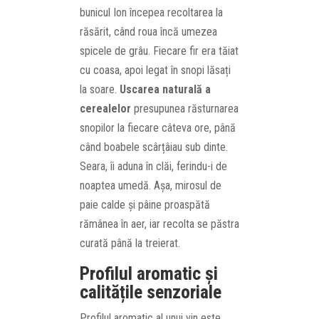
bunicul Ion începea recoltarea la
răsărit, când roua încă umezea
spicele de grâu. Fiecare fir era tăiat
cu coasa, apoi legat în snopi lăsați
la soare.
Uscarea naturală a
cerealelor
presupunea răsturnarea
snopilor la fiecare câteva ore, până
când boabele scârțâiau sub dinte.
Seara, îi aduna în clăi, ferindu-i de
noaptea umedă. Așa, mirosul de
paie calde și pâine proaspătă
rămânea în aer, iar recolta se păstra
curată până la treierat.
Profilul aromatic și
calitățile senzoriale
Profilul aromatic al unui vin este