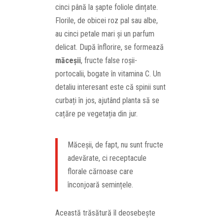
cinci până la șapte foliole dințate.
Florile, de obicei roz pal sau albe,
au cinci petale mari și un parfum
delicat. După înflorire, se formează
măceșii
, fructe false roșii-
portocalii, bogate în vitamina C. Un
detaliu interesant este că spinii sunt
curbați în jos, ajutând planta să se
cațăre pe vegetația din jur.
Măceșii, de fapt, nu sunt fructe
adevărate, ci receptacule
florale cărnoase care
înconjoară semințele.
Această trăsătură îl deosebește