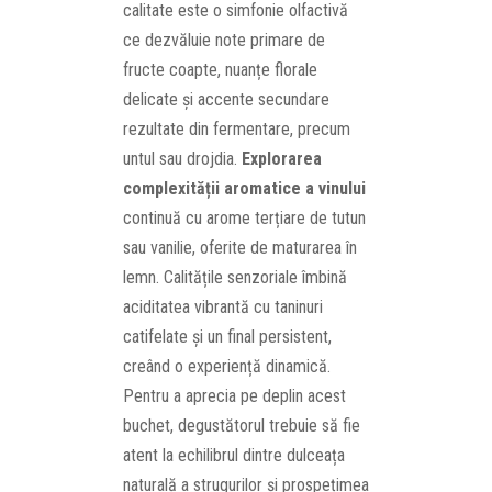
calitate este o simfonie olfactivă
ce dezvăluie note primare de
fructe coapte, nuanțe florale
delicate și accente secundare
rezultate din fermentare, precum
untul sau drojdia.
Explorarea
complexității aromatice a vinului
continuă cu arome terțiare de tutun
sau vanilie, oferite de maturarea în
lemn. Calitățile senzoriale îmbină
aciditatea vibrantă cu taninuri
catifelate și un final persistent,
creând o experiență dinamică.
Pentru a aprecia pe deplin acest
buchet, degustătorul trebuie să fie
atent la echilibrul dintre dulceața
naturală a strugurilor și prospețimea