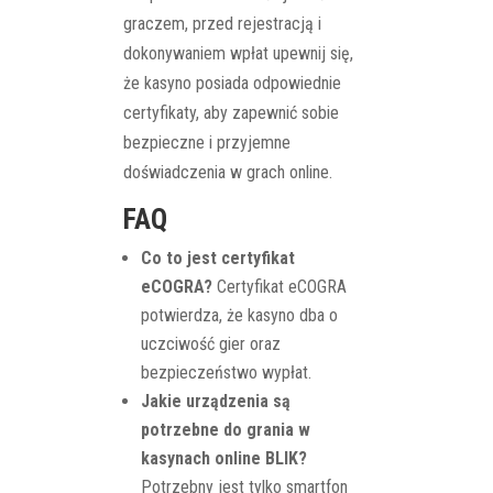
graczem, przed rejestracją i
dokonywaniem wpłat upewnij się,
że kasyno posiada odpowiednie
certyfikaty, aby zapewnić sobie
bezpieczne i przyjemne
doświadczenia w grach online.
FAQ
Co to jest certyfikat
eCOGRA?
Certyfikat eCOGRA
potwierdza, że kasyno dba o
uczciwość gier oraz
bezpieczeństwo wypłat.
Jakie urządzenia są
potrzebne do grania w
kasynach online BLIK?
Potrzebny jest tylko smartfon