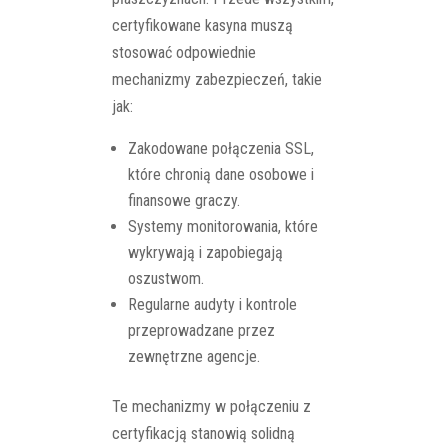
certyfikowane kasyna muszą
stosować odpowiednie
mechanizmy zabezpieczeń, takie
jak:
Zakodowane połączenia SSL,
które chronią dane osobowe i
finansowe graczy.
Systemy monitorowania, które
wykrywają i zapobiegają
oszustwom.
Regularne audyty i kontrole
przeprowadzane przez
zewnętrzne agencje.
Te mechanizmy w połączeniu z
certyfikacją stanowią solidną