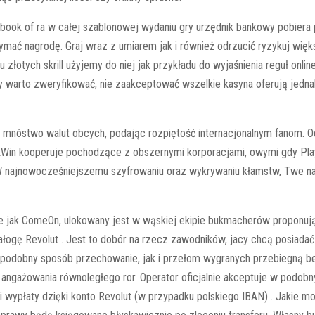
ook of ra w całej szablonowej wydaniu gry urzędnik bankowy pobiera 
ymać nagrodę. Graj wraz z umiarem jak i również odrzucić ryzykuj więks
 złotych skrill użyjemy do niej jak przykładu do wyjaśnienia reguł onlin
 warto zweryfikować, nie zaakceptować wszelkie kasyna oferują jed
 mnóstwo walut obcych, podając rozpiętość internacjonalnym fanom. O
Win kooperuje pochodzące z obszernymi korporacjami, owymi gdy Play
W najnowocześniejszemu szyfrowaniu oraz wykrywaniu kłamstw, Twe nak
 jak ComeOn, ulokowany jest w wąskiej ekipie bukmacherów proponuj
łogę Revolut . Jest to dobór na rzecz zawodników, jacy chcą posiadać
w podobny sposób przechowanie, jak i przełom wygranych przebiegną b
 angażowania równoległego ror. Operator oficjalnie akceptuje w podob
k i wypłaty dzięki konto Revolut (w przypadku polskiego IBAN) . Jakie mo