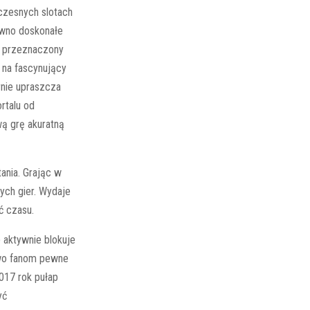
zesnych slotach
ówno doskonałe
P przeznaczony
 na fascynujący
rnie upraszcza
rtalu od
wą grę akuratną
ania. Grając w
nych gier. Wydaje
ć czasu.
 aktywnie blokuje
owo fanom pewne
017 rok pułap
yć