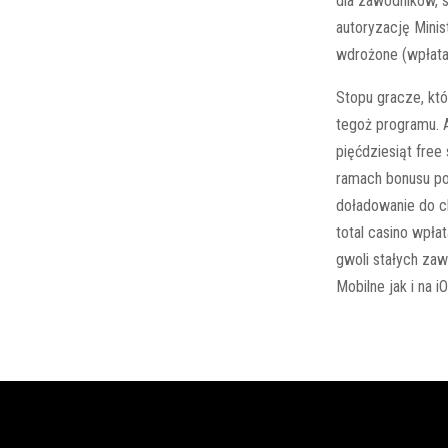
dla zawodników, 
autoryzację Mini
wdrożone (wpłata
Stopu gracze, któ
tegoż programu. 
pięćdziesiąt free
ramach bonusu po
doładowanie do c
total casino wpła
gwoli stałych za
Mobilne jak i na i