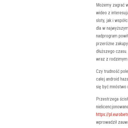
Możemy zagrać w 
wideo z interesuj
sloty, jak i wspó
dla w najwyższym
nadprogram powita
przeróżne zakupy 
dłuższego czasu. 
wraz z rodzimym
Czy trudność pole
całej android haz
się być mnóstwo 
Przestrzega ścisł
nielicencjonowan
https://pl.eurobet
wprowadził zauwa