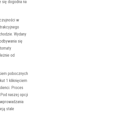
e się dogodna na
czujności w
atrakcyjnego
achodzie. Wydany
 odbywania się
utomaty
leżnie od
rakiem pobocznych
ut 1 kliknięciem
lienci. Proces
 Pod naszej opcji
 wprowadzania
eją stale