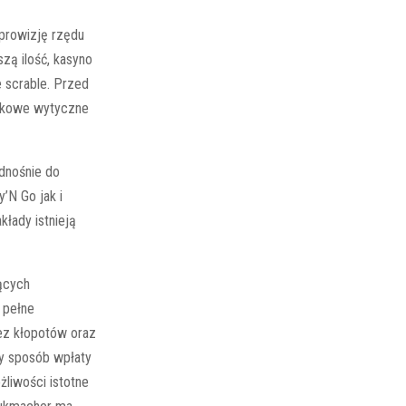
prowizję rzędu
zą ilość, kasyno
e scrable. Przed
nakowe wytyczne
dnośnie do
’N Go jak i
łady istnieją
ących
 pełne
ez kłopotów oraz
ny sposób wpłaty
żliwości istotne