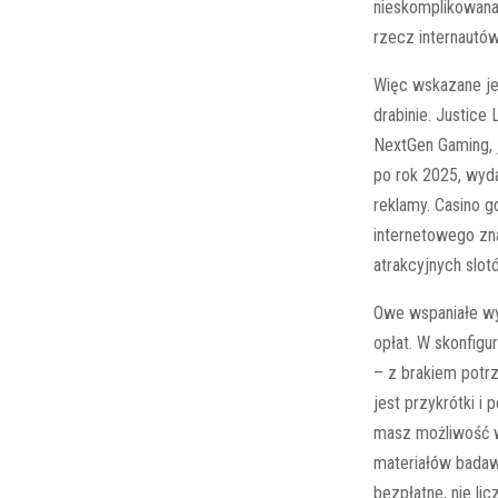
nieskomplikowana 
rzecz internautów
Więc wskazane je
drabinie. Justic
NextGen Gaming, 
po rok 2025, wyd
reklamy. Casino g
internetowego zna
atrakcyjnych slot
Owe wspaniałe wyj
opłat. W skonfigu
– z brakiem potrz
jest przykrótki i
masz możliwość w
materiałów badawc
bezpłatne, nie lic