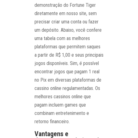
demonstração do Fortune Tiger
diretamente em nosso site, sem
precisar criar uma conta ou fazer
um depósito. Abaixo, você confere
uma tabela com as melhores
plataformas que permitem saques
a partir de R$ 1,00 e seus principais
jogos disponíveis. Sim, é possível
encontrar jogos que pagam 1 real
no Pix em diversas plataformas de
cassino online regulamentadas. Os
melhores cassinos online que
pagam incluem games que
combinam entretenimento e
retorno financeiro.
Vantagens e