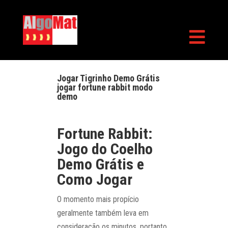

Jogar Tigrinho Demo Grátis
jogar fortune rabbit modo
demo
Fortune Rabbit:
Jogo do Coelho
Demo Grátis e
Como Jogar
O momento mais propício
geralmente também leva em
consideração os minutos, portanto,