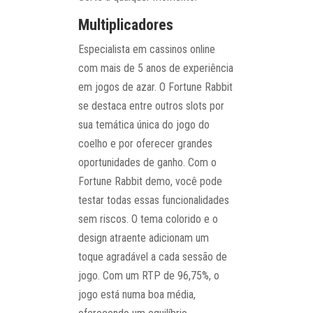
Multiplicadores
Especialista em cassinos online
com mais de 5 anos de experiência
em jogos de azar. O Fortune Rabbit
se destaca entre outros slots por
sua temática única do jogo do
coelho e por oferecer grandes
oportunidades de ganho. Com o
Fortune Rabbit demo, você pode
testar todas essas funcionalidades
sem riscos. O tema colorido e o
design atraente adicionam um
toque agradável a cada sessão de
jogo. Com um RTP de 96,75%, o
jogo está numa boa média,