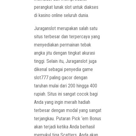
perangkat lunak slot untuk diakses
di kasino online seluruh dunia.
Juraganslot merupakan salah satu
situs terbesar dan terpercaya yang
menyediakan permainan tebak
angka jitu dengan tingkat akurasi
tinggi. Selain itu, Juraganslot juga
dikenal sebagai penyedia game
slot777 paling gacor dengan
taruhan mulai dari 200 hingga 400
rupiah. Situs ini sangat cocok bagi
Anda yang ingin meraih hadiah
terbesar dengan modal yang sangat
terjangkau. Putaran Pick ‘em Bonus
akan terjadi ketika Anda berhasil
memukul tiga Scatters. Anda akan