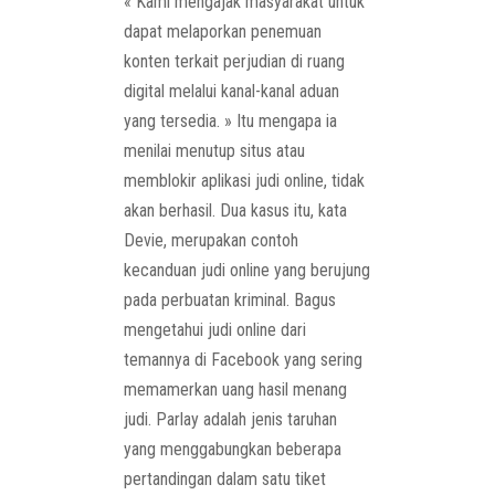
« Kami mengajak masyarakat untuk
dapat melaporkan penemuan
konten terkait perjudian di ruang
digital melalui kanal-kanal aduan
yang tersedia. » Itu mengapa ia
menilai menutup situs atau
memblokir aplikasi judi online, tidak
akan berhasil. Dua kasus itu, kata
Devie, merupakan contoh
kecanduan judi online yang berujung
pada perbuatan kriminal. Bagus
mengetahui judi online dari
temannya di Facebook yang sering
memamerkan uang hasil menang
judi. Parlay adalah jenis taruhan
yang menggabungkan beberapa
pertandingan dalam satu tiket