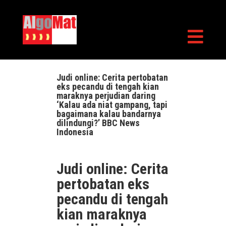

Judi online: Cerita pertobatan
eks pecandu di tengah kian
maraknya perjudian daring
‘Kalau ada niat gampang, tapi
bagaimana kalau bandarnya
dilindungi?’ BBC News
Indonesia
Judi online: Cerita
pertobatan eks
pecandu di tengah
kian maraknya