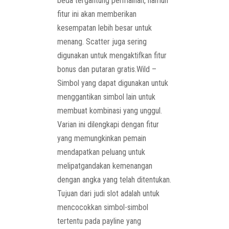
beda tergantung permainan, namun
fitur ini akan memberikan
kesempatan lebih besar untuk
menang. Scatter juga sering
digunakan untuk mengaktifkan fitur
bonus dan putaran gratis.Wild –
Simbol yang dapat digunakan untuk
menggantikan simbol lain untuk
membuat kombinasi yang unggul.
Varian ini dilengkapi dengan fitur
yang memungkinkan pemain
mendapatkan peluang untuk
melipatgandakan kemenangan
dengan angka yang telah ditentukan.
Tujuan dari judi slot adalah untuk
mencocokkan simbol-simbol
tertentu pada payline yang