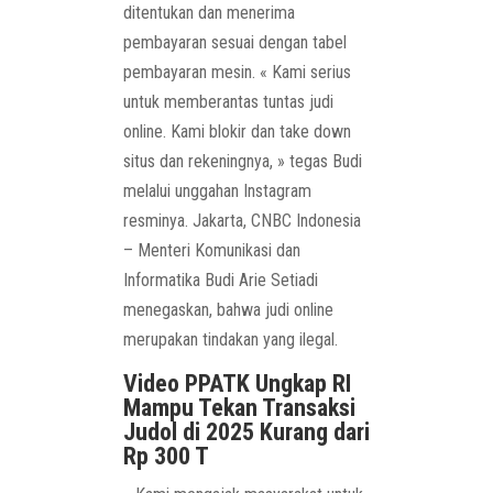
ditentukan dan menerima
pembayaran sesuai dengan tabel
pembayaran mesin. « Kami serius
untuk memberantas tuntas judi
online. Kami blokir dan take down
situs dan rekeningnya, » tegas Budi
melalui unggahan Instagram
resminya. Jakarta, CNBC Indonesia
– Menteri Komunikasi dan
Informatika Budi Arie Setiadi
menegaskan, bahwa judi online
merupakan tindakan yang ilegal.
Video PPATK Ungkap RI
Mampu Tekan Transaksi
Judol di 2025 Kurang dari
Rp 300 T