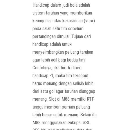
Handicap dalam judi bola adalah
sistem taruhan yang memberikan
keunggulan atau kekurangan (voor)
pada salah satu tim sebelum
pertandingan dimulai. Tujuan dari
handicap adalah untuk
menyeimbangkan peluang taruhan
agar lebih adil bagi kedua tim.
Contohnya, jika tim A diberi
handicap -1, maka tim tersebut
harus menang dengan selisih lebih
dari satu gol agar taruhan dianggap
menang. Slot di M88 memiliki RTP
tinggi, memberi pemain peluang
lebih besar untuk menang. Selain itu,
M88 menggunakan enkripsi SSL