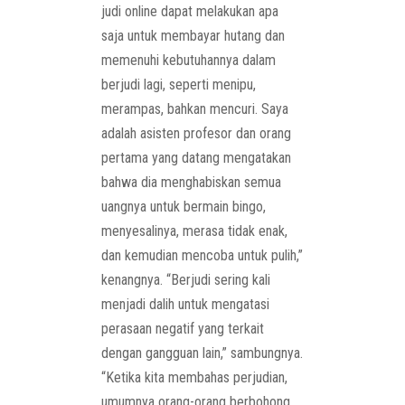
judi online dapat melakukan apa
saja untuk membayar hutang dan
memenuhi kebutuhannya dalam
berjudi lagi, seperti menipu,
merampas, bahkan mencuri. Saya
adalah asisten profesor dan orang
pertama yang datang mengatakan
bahwa dia menghabiskan semua
uangnya untuk bermain bingo,
menyesalinya, merasa tidak enak,
dan kemudian mencoba untuk pulih,”
kenangnya. “Berjudi sering kali
menjadi dalih untuk mengatasi
perasaan negatif yang terkait
dengan gangguan lain,” sambungnya.
“Ketika kita membahas perjudian,
umumnya orang-orang berbohong