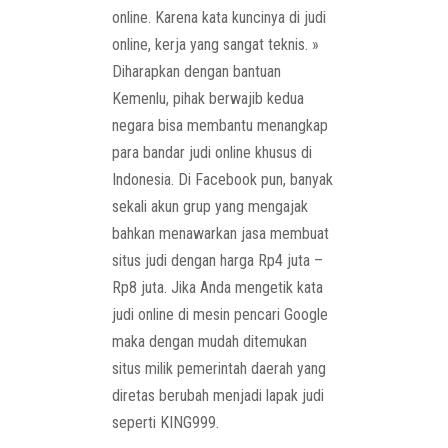
online. Karena kata kuncinya di judi
online, kerja yang sangat teknis. »
Diharapkan dengan bantuan
Kemenlu, pihak berwajib kedua
negara bisa membantu menangkap
para bandar judi online khusus di
Indonesia. Di Facebook pun, banyak
sekali akun grup yang mengajak
bahkan menawarkan jasa membuat
situs judi dengan harga Rp4 juta –
Rp8 juta. Jika Anda mengetik kata
judi online di mesin pencari Google
maka dengan mudah ditemukan
situs milik pemerintah daerah yang
diretas berubah menjadi lapak judi
seperti KING999.