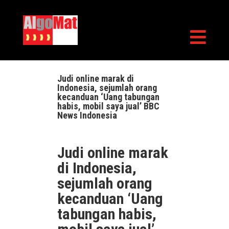

Judi online marak di
Indonesia, sejumlah orang
kecanduan ‘Uang tabungan
habis, mobil saya jual’ BBC
News Indonesia
Judi online marak
di Indonesia,
sejumlah orang
kecanduan ‘Uang
tabungan habis,