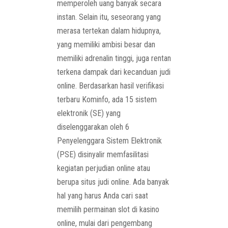
memperoleh uang banyak secara
instan. Selain itu, seseorang yang
merasa tertekan dalam hidupnya,
yang memiliki ambisi besar dan
memiliki adrenalin tinggi, juga rentan
terkena dampak dari kecanduan judi
online. Berdasarkan hasil verifikasi
terbaru Kominfo, ada 15 sistem
elektronik (SE) yang
diselenggarakan oleh 6
Penyelenggara Sistem Elektronik
(PSE) disinyalir memfasilitasi
kegiatan perjudian online atau
berupa situs judi online. Ada banyak
hal yang harus Anda cari saat
memilih permainan slot di kasino
online, mulai dari pengembang