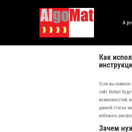
A p
Как испол
инструкци
Если вы новичок 
сайт Riobet буд
возможностей, в
данной статье м
избежать распро
Зачем нуж