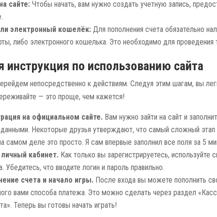
на сайте:
Чтобы начать, вам нужно создать учетную запись, предо
.
или электронный кошелёк:
Для пополнения счета обязательно нал
рты, либо электронного кошелька. Это необходимо для проведения 
 инструкция по использованию сайта
перейдем непосредственно к действиям. Следуя этим шагам, вы ле
переживайте — это проще, чем кажется!
трация на официальном сайте.
Вам нужно зайти на сайт и заполнит
данными. Некоторые друзья утверждают, что самый сложный этап
на самом деле это просто. Я сам впервые заполнил все поля за 5 ми
в личный кабинет.
Как только вы зарегистрируетесь, используйте с
. Убедитесь, что вводите логин и пароль правильно.
нение счета и начало игры.
После входа вы можете пополнить сво
го вами способа платежа. Это можно сделать через раздел «Касс
а». Теперь вы готовы начать играть!