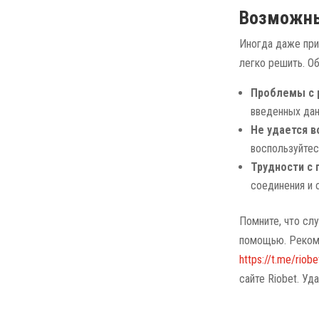
Возможны
Иногда даже при
легко решить. О
Проблемы с 
введенных дан
Не удается в
воспользуйтес
Трудности с 
соединения и 
Помните, что сл
помощью. Рекоме
https://t.me/rio
сайте Riobet. Уда