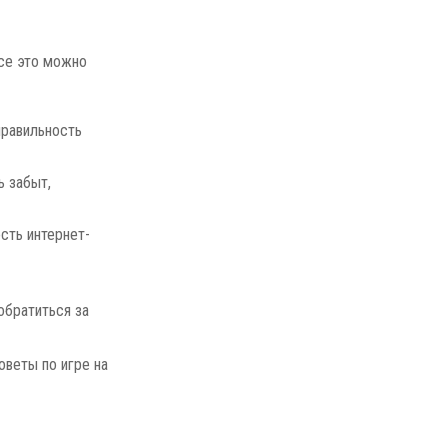
все это можно
правильность
ь забыт,
сть интернет-
обратиться за
оветы по игре на