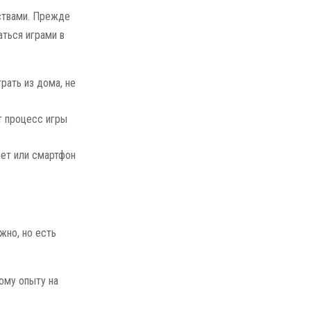
ествами. Прежде
аться играми в
рать из дома, не
т процесс игры
ет или смартфон
жно, но есть
ому опыту на