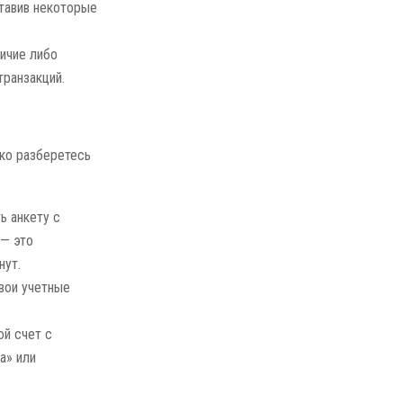
ставив некоторые
ичие либо
транзакций.
гко разберетесь
ь анкету с
 — это
нут.
вои учетные
й счет с
а» или