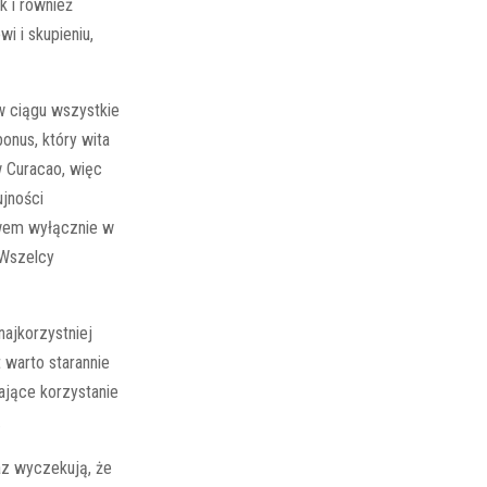
k i również
i i skupieniu,
w ciągu wszystkie
bonus, który wita
w Curacao, więc
ujności
awem wyłącznie w
 Wszelcy
najkorzystniej
warto starannie
ające korzystanie
.
az wyczekują, że