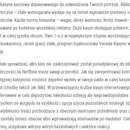
a kasyna sieciowy dopasowanego do odwiedzenia Twoich potrzeb. Bibli
statyczna – stale wzbogacana wydaje się na temat najnowsze premiery 
wórców. Każde normy bonusów – wager, okres ważności, limity stawek –
owane po kodeksie wszelakiej reklamy. Dużo kasyn obsługuje polskic
at w całej języku obcym. Owe 1-a z w największym stopniu wyróżniają
 konkurencji. Jeżeli grasz stale, program lojalnościowy Vavada Kasyno 
ę.
ale sprawdzać, albo kino nie zaakceptować został ponadplanowy do bibl
rczości na Netflixie może uwagi przerobić. Jak się zarejestrować kon
tępnej kolejności możesz zapełnić wpłaty w swoje saldo w całej kasy
(choćby takich jak Blik). W przeważającej liczbie kasyn internetowego
ferowane w celu depozytów, należności istnieją ale nieprawdopodobne. 
stkim ze względu na szybkość i opcja użycia pozostałych strategii. Id
tybilności treści pochodzące z obecnym nastrojem przedmioty oraz
 przestały istnieć obecne albo wprowadzają internautów po niedobór. Ci
aminy, urzędowe witryny witryn hazardowych i niektóre reakcji.