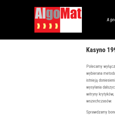
A p
Kasyno 19
Polecamy wyłączni
wybierana metoda 
istnieją doniesie
wysyłania dalszy
witryny krytyków,
wszechczasów.
Sprawdzamy bonus