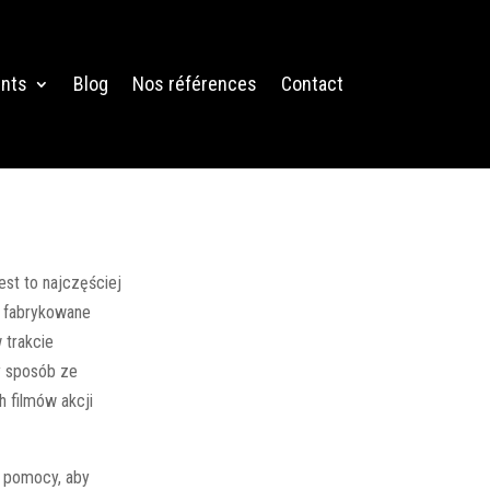
nts
Blog
Nos références
Contact
est to najczęściej
d fabrykowane
 trakcie
y sposób ze
h filmów akcji
ć pomocy, aby