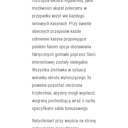
roztropna lektura regulaminu, jakie
możliwości akurat polecamy w
przypadku wizyt we każdego
netowych kasynach. Przy świetle
obecnych przepisów każde
odmienne kasyna proponujące
polskim fanom opcja obstawiania
faktycznych gotówki poprzez Sieci
internetowej zostały nielegalne.
Wszystka złotówka w sytuacji
warunku obrotu wynoszącego 3x
powinna pozostać obrócona
trzykrotnie, abyśmy mogli wypłacić
wygraną pochodzącą wraz z ruchu
specyfikami salda bonusowego.
Natychmiast przy wejściu na stronę