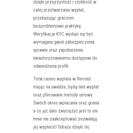
dzięki przejrzystość i szybkość w
całej przetwarzaniu wypłat,
przekazując graczom
bezproblemowe praktykę.
Weryfikacja KYC wydaje się być
wymagana gwoli zabezpieczenia
sprawie oraz zapobieżenia
nieautoryzowanemu dostępowi do
odwiedzenia profili.
Total casino wypłata w Revolut
mając na uwadze, będą lata wypłat
oraz pferowane metody umowy.
Dwóch okres wpłacania oraz grania
a co już dało zwyciężyć jest to oni
mnie nie zaakceptować zezwalają
jej wypłacić! Odrazu dzięki tej