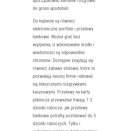
uporządkować kierunek rozgrywki
do grono upodobań.
Do kupienia są również
elektroniczne portfele i przelewy
bankowe. Można grać bez
wątpienia, iż wykonywane środki i
wiadomości są odpowiednio
chronione. Dostępne znajdują się
również zabawy stołowe, które to
pozwalają naszej firmie radować
się klasycznymi rozgrywkami
kasynowymi. Przelewy na karty
płatnicze przeważnie trwają 1-3
dzionki robocze, jak przelewy
bankowe potrafią postulować do 5
dzionki roboczych. Tylko i