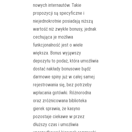
nowych internautów. Takie
propozycji są specyficzne i
niejednokrotnie posiadają niższą
wartość niż zwykłe bonusy, jednak
cechująca je możliwa
funkcjonalność jest o wiele
większa. Bonus wyjąwszy
depozytu to podaż, która umożliwia
dostać nakłady bonusowe bądź
darmowe spiny już w całej samej
rejestrowania się, bez potrzeby
wpłacania gotówki. Różnorodna
oraz zróżnicowana biblioteka
gierek sprawia, że kasyno
pozostaje ciekawe w przez
dłuższy czas i umożliwia