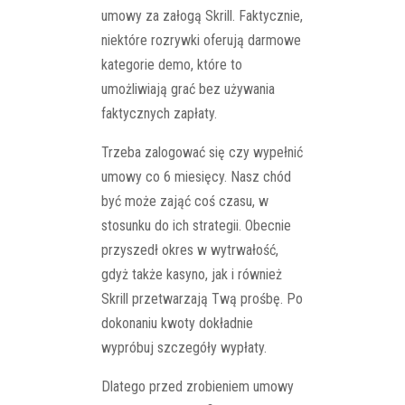
umowy za załogą Skrill. Faktycznie,
niektóre rozrywki oferują darmowe
kategorie demo, które to
umożliwiają grać bez używania
faktycznych zapłaty.
Trzeba zalogować się czy wypełnić
umowy co 6 miesięcy. Nasz chód
być może zająć coś czasu, w
stosunku do ich strategii. Obecnie
przyszedł okres w wytrwałość,
gdyż także kasyno, jak i również
Skrill przetwarzają Twą prośbę. Po
dokonaniu kwoty dokładnie
wypróbuj szczegóły wypłaty.
Dlatego przed zrobieniem umowy