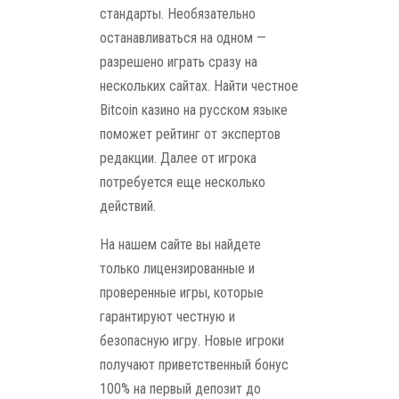
стандарты. Необязательно
останавливаться на одном —
разрешено играть сразу на
нескольких сайтах. Найти честное
Bitcoin казино на русском языке
поможет рейтинг от экспертов
редакции. Далее от игрока
потребуется еще несколько
действий.
На нашем сайте вы найдете
только лицензированные и
проверенные игры, которые
гарантируют честную и
безопасную игру. Новые игроки
получают приветственный бонус
100% на первый депозит до