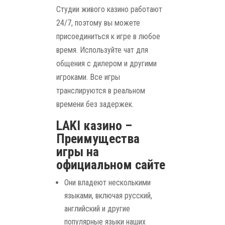
Студии живого казино работают
24/7, поэтому вы можете
присоединиться к игре в любое
время. Используйте чат для
общения с дилером и другими
игроками. Все игры
транслируются в реальном
времени без задержек.
LAKI казино –
Преимущества
игры на
официальном сайте
Они владеют несколькими
языками, включая русский,
английский и другие
популярные языки наших