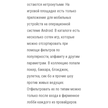
остаются нетронутыми. На
игровой площадке есть только
приложение для мобильных
устройств на операционной
системе Android. В каталоге есть
несколько сотен игр, которые
можно отсортировать при
помощи фильтров по
популярности, алфавиту и другим
параметрам. В коллекцию попали
покер, баккара, блэкджек,
рулетка, сик-бо и прочие шоу
против живых ведущих.
Отфильтровать их по типам можно
только после входа в фирменное
лобби каждого из провайдеров.