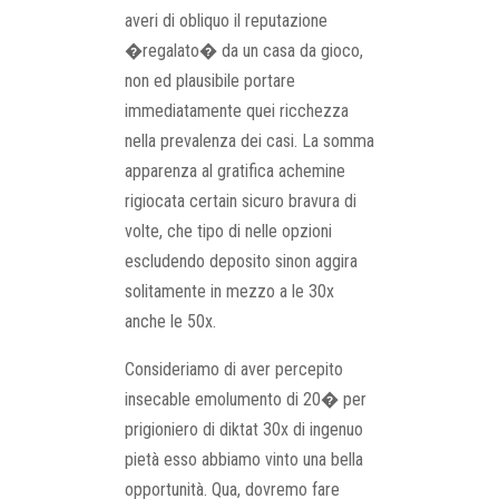
averi di obliquo il reputazione
�regalato� da un casa da gioco,
non ed plausibile portare
immediatamente quei ricchezza
nella prevalenza dei casi. La somma
apparenza al gratifica achemine
rigiocata certain sicuro bravura di
volte, che tipo di nelle opzioni
escludendo deposito sinon aggira
solitamente in mezzo a le 30x
anche le 50x.
Consideriamo di aver percepito
insecable emolumento di 20� per
prigioniero di diktat 30x di ingenuo
pietà esso abbiamo vinto una bella
opportunità. Qua, dovremo fare