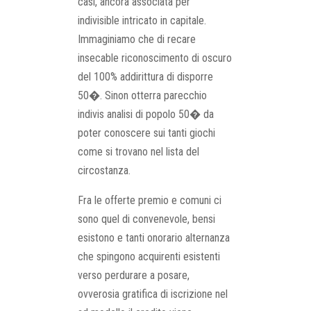
casi, ancora associata per
indivisible intricato in capitale.
Immaginiamo che di recare
insecable riconoscimento di oscuro
del 100% addirittura di disporre
50�. Sinon otterra parecchio
indivis analisi di popolo 50� da
poter conoscere sui tanti giochi
come si trovano nel lista del
circostanza.
Fra le offerte premio e comuni ci
sono quel di convenevole, bensi
esistono e tanti onorario alternanza
che spingono acquirenti esistenti
verso perdurare a posare,
ovverosia gratifica di iscrizione nel