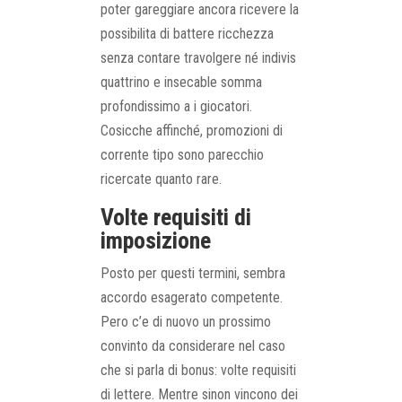
poter gareggiare ancora ricevere la
possibilita di battere ricchezza
senza contare travolgere né indivis
quattrino e insecable somma
profondissimo a i giocatori.
Cosicche affinché, promozioni di
corrente tipo sono parecchio
ricercate quanto rare.
Volte requisiti di
imposizione
Posto per questi termini, sembra
accordo esagerato competente.
Pero c’e di nuovo un prossimo
convinto da considerare nel caso
che si parla di bonus: volte requisiti
di lettere. Mentre sinon vincono dei