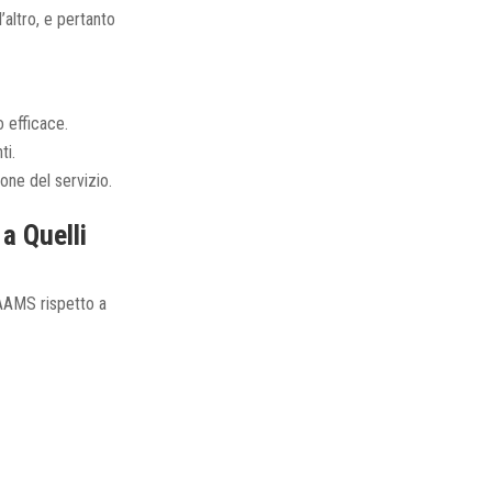
’altro, e pertanto
o efficace.
ti.
one del servizio.
a Quelli
n AAMS rispetto a