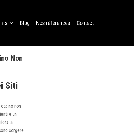
nts
Blog
Nos références
Contact
sino Non
i Siti
i casino non
ienti è un
iora la
ssono sorgere