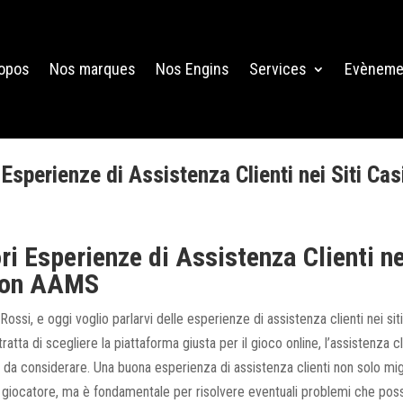
ropos
Nos marques
Nos Engins
Services
Evèneme
 Esperienze di Assistenza Clienti nei Siti Ca
ri Esperienze di Assistenza Clienti ne
Non AAMS
ssi, e oggi voglio parlarvi delle esperienze di assistenza clienti nei sit
atta di scegliere la piattaforma giusta per il gioco online, l’assistenza cl
da considerare. Una buona esperienza di assistenza clienti non solo migl
 giocatore, ma è fondamentale per risolvere eventuali problemi che po