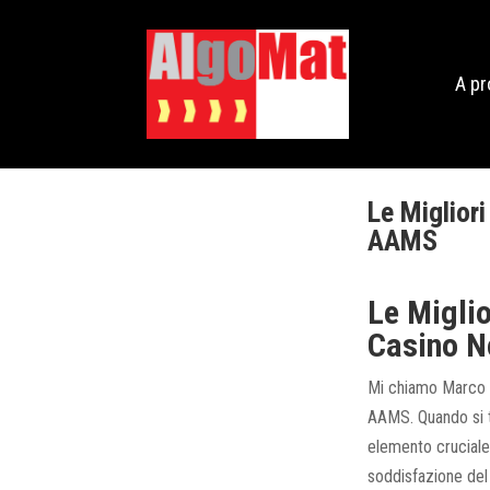
A p
Le Migliori
AAMS
Le Miglio
Casino 
Mi chiamo Marco Ro
AAMS. Quando si tr
elemento cruciale 
soddisfazione del