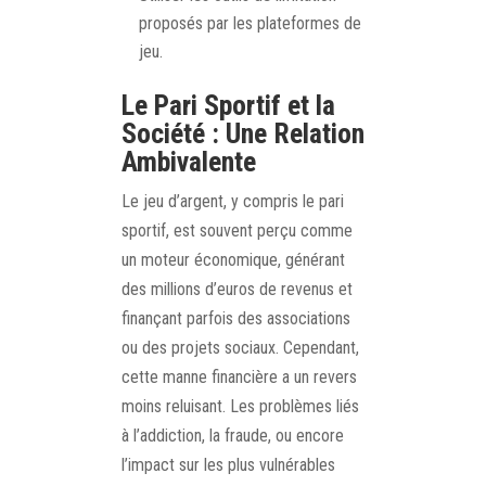
proposés par les plateformes de
jeu.
Le Pari Sportif et la
Société : Une Relation
Ambivalente
Le jeu d’argent, y compris le pari
sportif, est souvent perçu comme
un moteur économique, générant
des millions d’euros de revenus et
finançant parfois des associations
ou des projets sociaux. Cependant,
cette manne financière a un revers
moins reluisant. Les problèmes liés
à l’addiction, la fraude, ou encore
l’impact sur les plus vulnérables