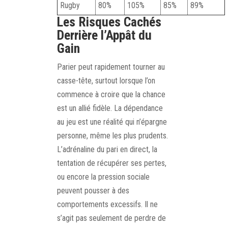
Rugby
80%
105%
85%
89%
Les Risques Cachés
Derrière l’Appât du
Gain
Parier peut rapidement tourner au
casse-tête, surtout lorsque l’on
commence à croire que la chance
est un allié fidèle. La dépendance
au jeu est une réalité qui n’épargne
personne, même les plus prudents.
L’adrénaline du pari en direct, la
tentation de récupérer ses pertes,
ou encore la pression sociale
peuvent pousser à des
comportements excessifs. Il ne
s’agit pas seulement de perdre de