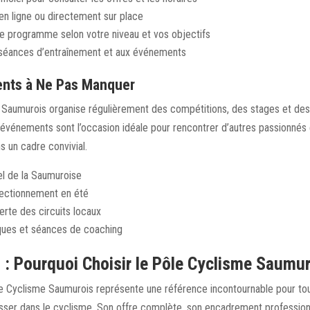
en ligne ou directement sur place
re programme selon votre niveau et vos objectifs
 séances d’entraînement et aux événements
nts à Ne Pas Manquer
Saumurois organise régulièrement des compétitions, des stages et des
événements sont l’occasion idéale pour rencontrer d’autres passionnés 
 un cadre convivial.
el de la Saumuroise
ectionnement en été
rte des circuits locaux
iques et séances de coaching
 : Pourquoi Choisir le Pôle Cyclisme Saumur
e Cyclisme Saumurois représente une référence incontournable pour to
sser dans le cyclisme. Son offre complète, son encadrement profession