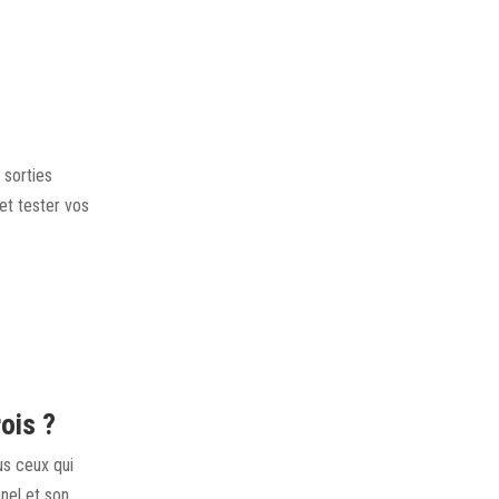
 sorties
et tester vos
ois ?
us ceux qui
nel et son