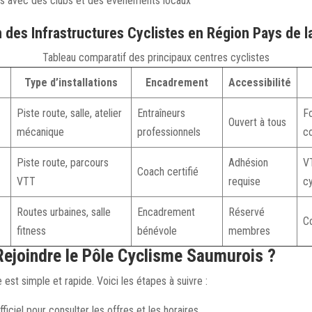
ts avec des clubs et des événements locaux
des Infrastructures Cyclistes en Région Pays de la
Tableau comparatif des principaux centres cyclistes
Type d’installations
Encadrement
Accessibilité
Piste route, salle, atelier
Entraîneurs
F
Ouvert à tous
mécanique
professionnels
co
Piste route, parcours
Adhésion
V
Coach certifié
VTT
requise
c
Routes urbaines, salle
Encadrement
Réservé
Co
fitness
bénévole
membres
joindre le Pôle Cyclisme Saumurois ?
 est simple et rapide. Voici les étapes à suivre :
officiel pour consulter les offres et les horaires