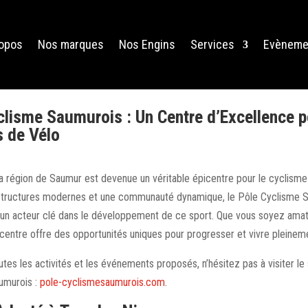
ropos
Nos marques
Nos Engins
Services
Evèneme
clisme Saumurois : Un Centre d’Excellence p
 de Vélo
a région de Saumur est devenue un véritable épicentre pour le cyclisme
astructures modernes et une communauté dynamique, le Pôle Cyclisme 
n acteur clé dans le développement de ce sport. Que vous soyez amat
 centre offre des opportunités uniques pour progresser et vivre pleinem
tes les activités et les événements proposés, n’hésitez pas à visiter le s
umurois :
pole-cyclismesaumurois.com
.