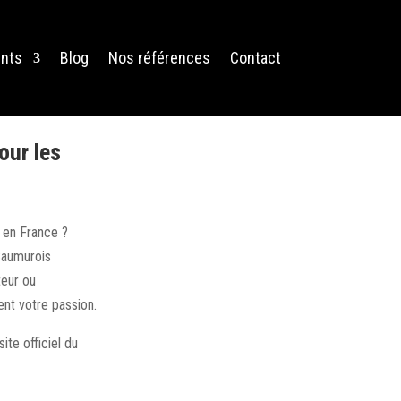
nts
Blog
Nos références
Contact
our les
 en France ?
Saumurois
eur ou
ent votre passion.
ite officiel du