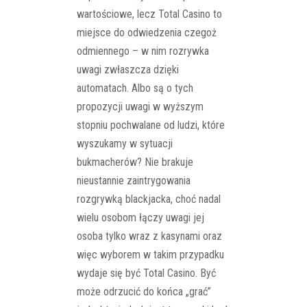
wartościowe, lecz Total Casino to
miejsce do odwiedzenia czegoż
odmiennego – w nim rozrywka
uwagi zwłaszcza dzięki
automatach. Albo są o tych
propozycji uwagi w wyższym
stopniu pochwalane od ludzi, które
wyszukamy w sytuacji
bukmacherów? Nie brakuje
nieustannie zaintrygowania
rozgrywką blackjacka, choć nadal
wielu osobom łączy uwagi jej
osoba tylko wraz z kasynami oraz
więc wyborem w takim przypadku
wydaje się być Total Casino. Być
może odrzucić do końca „grać”