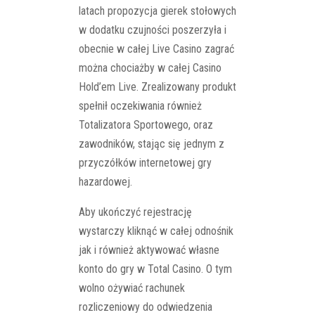
latach propozycja gierek stołowych
w dodatku czujności poszerzyła i
obecnie w całej Live Casino zagrać
można chociażby w całej Casino
Hold’em Live. Zrealizowany produkt
spełnił oczekiwania również
Totalizatora Sportowego, oraz
zawodników, stając się jednym z
przyczółków internetowej gry
hazardowej.
Aby ukończyć rejestrację
wystarczy kliknąć w całej odnośnik
jak i również aktywować własne
konto do gry w Total Casino. O tym
wolno ożywiać rachunek
rozliczeniowy do odwiedzenia