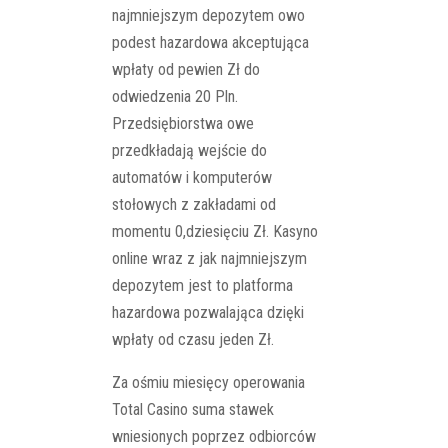
najmniejszym depozytem owo
podest hazardowa akceptująca
wpłaty od pewien Zł do
odwiedzenia 20 Pln.
Przedsiębiorstwa owe
przedkładają wejście do
automatów i komputerów
stołowych z zakładami od
momentu 0,dziesięciu Zł. Kasyno
online wraz z jak najmniejszym
depozytem jest to platforma
hazardowa pozwalająca dzięki
wpłaty od czasu jeden Zł.
Za ośmiu miesięcy operowania
Total Casino suma stawek
wniesionych poprzez odbiorców