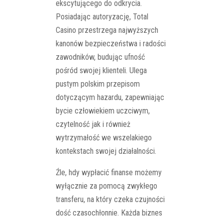
ekscytującego do odkrycia.
Posiadając autoryzację, Total
Casino przestrzega najwyższych
kanonów bezpieczeństwa i radości
zawodników, budując ufność
pośród swojej klienteli. Ulega
pustym polskim przepisom
dotyczącym hazardu, zapewniając
bycie człowiekiem uczciwym,
czytelność jak i również
wytrzymałość we wszelakiego
kontekstach swojej działalności.
Źle, hdy wypłacić finanse możemy
wyłącznie za pomocą zwykłego
transferu, na który czeka czujności
dość czasochłonnie. Każda biznes