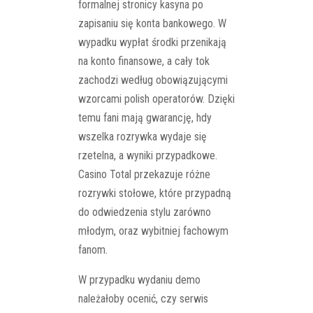
formalnej stronicy kasyna po
zapisaniu się konta bankowego. W
wypadku wypłat środki przenikają
na konto finansowe, a cały tok
zachodzi według obowiązującymi
wzorcami polish operatorów. Dzięki
temu fani mają gwarancję, hdy
wszelka rozrywka wydaje się
rzetelna, a wyniki przypadkowe.
Casino Total przekazuje różne
rozrywki stołowe, które przypadną
do odwiedzenia stylu zarówno
młodym, oraz wybitniej fachowym
fanom.
W przypadku wydaniu demo
należałoby ocenić, czy serwis