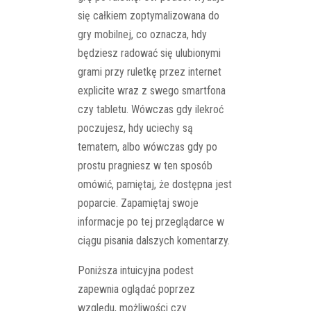
się całkiem zoptymalizowana do
gry mobilnej, co oznacza, hdy
będziesz radować się ulubionymi
grami przy ruletkę przez internet
explicite wraz z swego smartfona
czy tabletu. Wówczas gdy ilekroć
poczujesz, hdy uciechy są
tematem, albo wówczas gdy po
prostu pragniesz w ten sposób
omówić, pamiętaj, że dostępna jest
poparcie. Zapamiętaj swoje
informacje po tej przeglądarce w
ciągu pisania dalszych komentarzy.
Poniższa intuicyjna podest
zapewnia oglądać poprzez
względu, możliwości czy