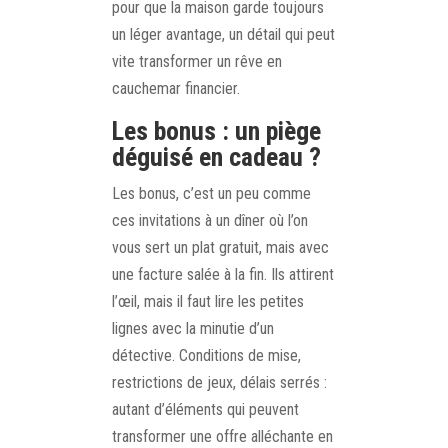
pour que la maison garde toujours
un léger avantage, un détail qui peut
vite transformer un rêve en
cauchemar financier.
Les bonus : un piège
déguisé en cadeau ?
Les bonus, c’est un peu comme
ces invitations à un dîner où l’on
vous sert un plat gratuit, mais avec
une facture salée à la fin. Ils attirent
l’œil, mais il faut lire les petites
lignes avec la minutie d’un
détective. Conditions de mise,
restrictions de jeux, délais serrés :
autant d’éléments qui peuvent
transformer une offre alléchante en