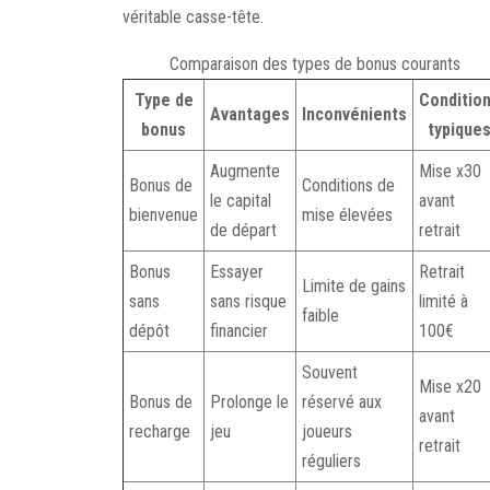
véritable casse-tête.
Comparaison des types de bonus courants
Type de
Conditio
Avantages
Inconvénients
bonus
typique
Augmente
Mise x30
Bonus de
Conditions de
le capital
avant
bienvenue
mise élevées
de départ
retrait
Bonus
Essayer
Retrait
Limite de gains
sans
sans risque
limité à
faible
dépôt
financier
100€
Souvent
Mise x20
Bonus de
Prolonge le
réservé aux
avant
recharge
jeu
joueurs
retrait
réguliers