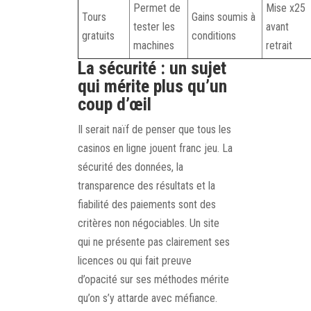
Permet de
Mise x25
Tours
Gains soumis à
tester les
avant
gratuits
conditions
machines
retrait
La sécurité : un sujet
qui mérite plus qu’un
coup d’œil
Il serait naïf de penser que tous les
casinos en ligne jouent franc jeu. La
sécurité des données, la
transparence des résultats et la
fiabilité des paiements sont des
critères non négociables. Un site
qui ne présente pas clairement ses
licences ou qui fait preuve
d’opacité sur ses méthodes mérite
qu’on s’y attarde avec méfiance.