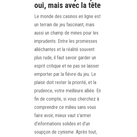
oui, mais avec la tête
Le monde des casinos en ligne est
un terrain de jeu fascinant, mais
aussi un champ de mines pour les
imprudents. Entre les promesses
alléchantes et la réalité souvent
plus rude, il faut savoir garder un
esprit critique et ne pas se laisser
emporter par la fièvre du jeu. Le
plaisir doit rester la priorité, et la
prudence, votre meilleure alliée. En
fin de compte, si vous cherchez à
comprendre ce milieu sans vous
faire avoir, mieux vaut s’armer
d’informations solides et d’un
soupçon de cynisme. Après tout,