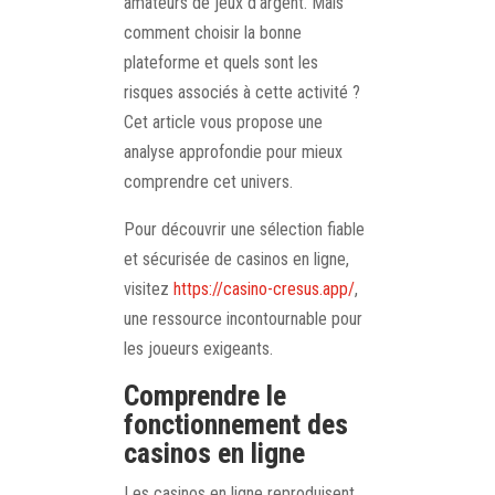
amateurs de jeux d’argent. Mais
comment choisir la bonne
plateforme et quels sont les
risques associés à cette activité ?
Cet article vous propose une
analyse approfondie pour mieux
comprendre cet univers.
Pour découvrir une sélection fiable
et sécurisée de casinos en ligne,
visitez
https://casino-cresus.app/
,
une ressource incontournable pour
les joueurs exigeants.
Comprendre le
fonctionnement des
casinos en ligne
Les casinos en ligne reproduisent