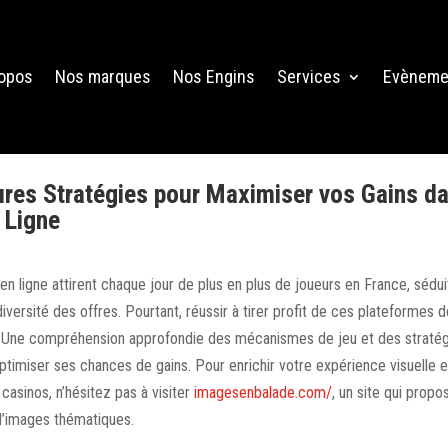
ropos
Nos marques
Nos Engins
Services
Evèneme
ures Stratégies pour Maximiser vos Gains da
 Ligne
en ligne attirent chaque jour de plus en plus de joueurs en France, sédui
iversité des offres. Pourtant, réussir à tirer profit de ces plateformes
. Une compréhension approfondie des mécanismes de jeu et des stratég
optimiser ses chances de gains. Pour enrichir votre expérience visuelle
 casinos, n’hésitez pas à visiter
imagesenbalade.com/
, un site qui propo
d’images thématiques.