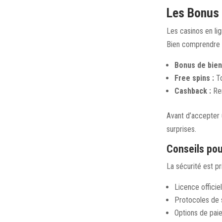
Les Bonus 
Les casinos en lig
Bien comprendre le
Bonus de bien
Free spins :
To
Cashback :
Rem
Avant d’accepter 
surprises.
Conseils pou
La sécurité est pr
Licence officie
Protocoles de 
Options de paie