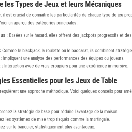
 les Types de Jeux et leurs Mécaniques
, il est crucial de connaître les particularités de chaque type de jeu pro
Voici un aperçu des catégories principales :
us :
Basées sur le hasard, elles offrent des jackpots progressifs et des 
:
Comme le blackjack, la roulette ou le baccarat, ils combinent stratégi
:
Impliquent une analyse des performances des équipes ou joueurs.
 :
Interaction avec de vrais croupiers pour une expérience immersive.
ies Essentielles pour les Jeux de Table
 requièrent une approche méthodique. Voici quelques conseils pour amél
renez la stratégie de base pour réduire l’avantage de la maison.
ez les systèmes de mise trop risqués comme la martingale.
ez sur le banquier, statistiquement plus avantageux.