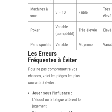
Machines à
Très
3 – 10
Faible
sous
élevé
Variable
Poker
Très élevée
Élevé
(compétitif)
Paris sportifs
Variable
Moyenne
Varia
Les Erreurs
Fréquentes à Éviter
Pour ne pas compromettre vos
chances, voici les pièges les plus
courants à éviter :
Jouer sous l’influence :
L’alcool ou la fatigue altèrent le
jugement.