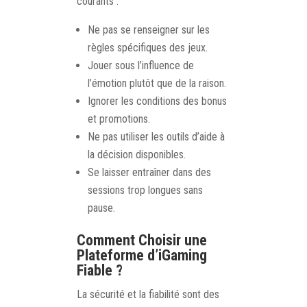
courants :
Ne pas se renseigner sur les
règles spécifiques des jeux.
Jouer sous l’influence de
l’émotion plutôt que de la raison.
Ignorer les conditions des bonus
et promotions.
Ne pas utiliser les outils d’aide à
la décision disponibles.
Se laisser entraîner dans des
sessions trop longues sans
pause.
Comment Choisir une
Plateforme d’iGaming
Fiable ?
La sécurité et la fiabilité sont des