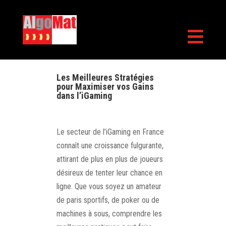

Les Meilleures Stratégies
pour Maximiser vos Gains
dans l’iGaming
Le secteur de l’iGaming en France
connaît une croissance fulgurante,
attirant de plus en plus de joueurs
désireux de tenter leur chance en
ligne. Que vous soyez un amateur
de paris sportifs, de poker ou de
machines à sous, comprendre les