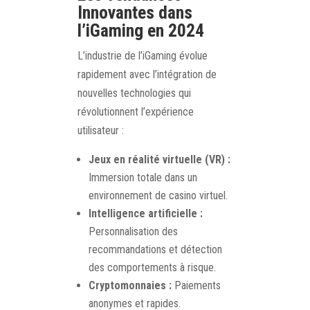
Innovantes dans
l’iGaming en 2024
L’industrie de l’iGaming évolue
rapidement avec l’intégration de
nouvelles technologies qui
révolutionnent l’expérience
utilisateur :
Jeux en réalité virtuelle (VR) :
Immersion totale dans un
environnement de casino virtuel.
Intelligence artificielle :
Personnalisation des
recommandations et détection
des comportements à risque.
Cryptomonnaies :
Paiements
anonymes et rapides.