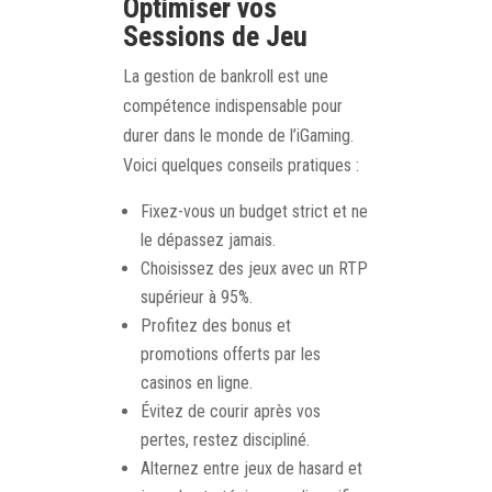
Optimiser vos
Sessions de Jeu
La gestion de bankroll est une
compétence indispensable pour
durer dans le monde de l’iGaming.
Voici quelques conseils pratiques :
Fixez-vous un budget strict et ne
le dépassez jamais.
Choisissez des jeux avec un RTP
supérieur à 95%.
Profitez des bonus et
promotions offerts par les
casinos en ligne.
Évitez de courir après vos
pertes, restez discipliné.
Alternez entre jeux de hasard et