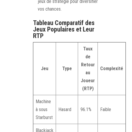
jeux de stratégie pour diversifier
vos chances.
Tableau Comparatif des
Jeux Populaires et Leur
RTP
Taux
de
Retour
Jeu
Type
Complexité
au
Joueur
(RTP)
Machine
à sous
Hasard
96.1%
Faible
Starburst
Blackjack