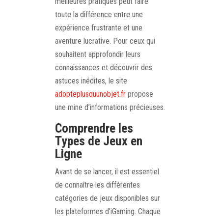
meilleures pratiques peut faire
toute la différence entre une
expérience frustrante et une
aventure lucrative. Pour ceux qui
souhaitent approfondir leurs
connaissances et découvrir des
astuces inédites, le site
adopteplusquunobjet.fr
propose
une mine d’informations précieuses.
Comprendre les
Types de Jeux en
Ligne
Avant de se lancer, il est essentiel
de connaître les différentes
catégories de jeux disponibles sur
les plateformes d’iGaming. Chaque