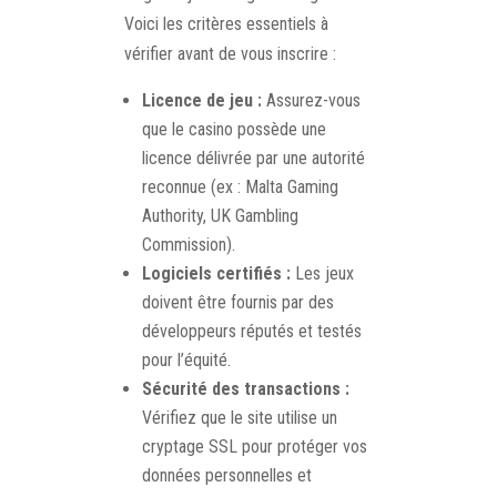
Voici les critères essentiels à
vérifier avant de vous inscrire :
Licence de jeu :
Assurez-vous
que le casino possède une
licence délivrée par une autorité
reconnue (ex : Malta Gaming
Authority, UK Gambling
Commission).
Logiciels certifiés :
Les jeux
doivent être fournis par des
développeurs réputés et testés
pour l’équité.
Sécurité des transactions :
Vérifiez que le site utilise un
cryptage SSL pour protéger vos
données personnelles et