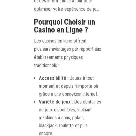
et des informations à jour pour
optimiser votre expérience de jeu.
Pourquoi Choisir un
Casino en Ligne ?
Les casinos en ligne offrent
plusieurs avantages par rapport aux
établissements physiques
traditionnels :
Accessibilité :
Jouez à tout
moment et depuis n’importe où
grâce à une connexion internet.
Variété de jeux :
Des centaines
de jeux disponibles, incluant
machines à sous, poker,
blackjack, roulette et plus
encore.