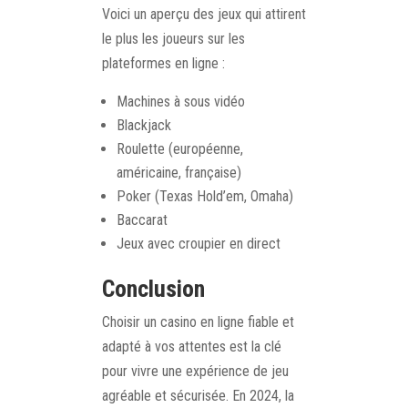
Voici un aperçu des jeux qui attirent
le plus les joueurs sur les
plateformes en ligne :
Machines à sous vidéo
Blackjack
Roulette (européenne,
américaine, française)
Poker (Texas Hold’em, Omaha)
Baccarat
Jeux avec croupier en direct
Conclusion
Choisir un casino en ligne fiable et
adapté à vos attentes est la clé
pour vivre une expérience de jeu
agréable et sécurisée. En 2024, la