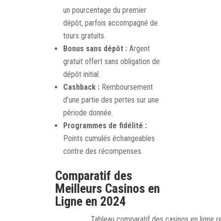
un pourcentage du premier
dépôt, parfois accompagné de
tours gratuits.
Bonus sans dépôt :
Argent
gratuit offert sans obligation de
dépôt initial.
Cashback :
Remboursement
d’une partie des pertes sur une
période donnée.
Programmes de fidélité :
Points cumulés échangeables
contre des récompenses.
Comparatif des
Meilleurs Casinos en
Ligne en 2024
Tableau comparatif des casinos en ligne