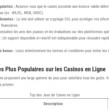
ulation :
Assurez-vous que le casino possède une licence valide délivr
nue (ex : ARJEL, MGA, UKGC).
données :
Le site doit utiliser un cryptage SSL pour protéger vos infor
 financières.
nsultez les avis des joueurs et les évaluations sur des plateformes spé
 :
Un support disponible et réactif est indispensable pour résoudre rap
s bonus :
Lisez attentivement les termes et conditions pour éviter les
es Plus Populaires sur les Casinos en Ligne
gne proposent une large gamme de jeux pour satisfaire tous les goûts. V
s prisées :
Top des Jeux de Casino en Ligne
Description