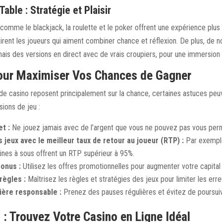
able : Stratégie et Plaisir
comme le blackjack, la roulette et le poker offrent une expérience plus 
ttirent les joueurs qui aiment combiner chance et réflexion. De plus, de
is des versions en direct avec de vrais croupiers, pour une immersion 
our Maximiser Vos Chances de Gagner
 de casino reposent principalement sur la chance, certaines astuces peu
sions de jeu :
t :
Ne jouez jamais avec de l’argent que vous ne pouvez pas vous per
 jeux avec le meilleur taux de retour au joueur (RTP) :
Par exemple
ines à sous offrent un RTP supérieur à 95%.
bonus :
Utilisez les offres promotionnelles pour augmenter votre capital 
règles :
Maîtrisez les règles et stratégies des jeux pour limiter les erre
ère responsable :
Prenez des pauses régulières et évitez de poursuiv
 : Trouvez Votre Casino en Ligne Idéal