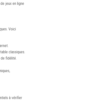
 de jeux en ligne
ques. Voici
ernet.
table classiques.
e fidélité.
niques,
tiels à vérifier