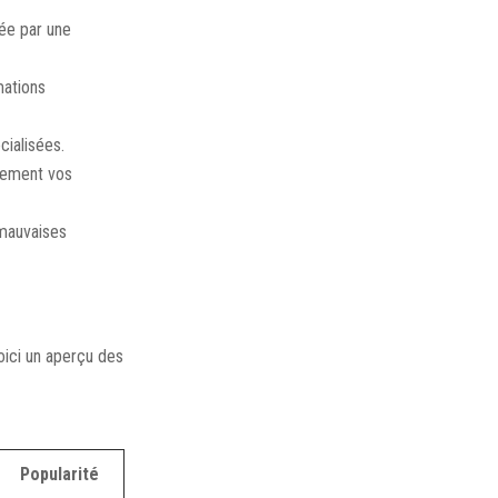
ée par une
mations
cialisées.
idement vos
 mauvaises
oici un aperçu des
Popularité