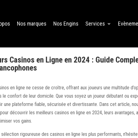
ropos
Nos marques
Nos Engins
Services
Evèneme
urs Casinos en Ligne en 2024 : Guide Comple
rancophones
nos en ligne ne cesse de croître, offrant aux joueurs une multitude d’op
s le confort de leur domicile. Que vous soyez un joueur débutant ou expé
ir une plateforme fiable, sécurisée et divertissante. Dans cet article, 
pour découvrir les meilleurs casinos en ligne en 2024, leurs avantages, 
imiser vos gains.
sélection rigoureuse des casinos en ligne les plus performants, n’hésitez