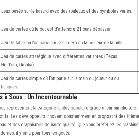
Jeux basés sur le hasard avec des rouleaux et des symboles variés.
Jeu de cartes où le but est d’atteindre 21 sans dépasser.
Jeu de table où l’on parie sur le numéro ou la couleur de la bille.
Jeu de cartes stratégique avec différentes variantes (Texas
Hold’em, Omaha).
Jeu de cartes simple où l’on parie sur la main du joueur ou du
banquier.
 à Sous : Un Incontournable
s représentent la catégorie la plus populaire grâce à leur simplicité et
actifs. Les développeurs innovent constamment en proposant des thème
onus et des graphismes de haute qualité. Que vous préfériez les machine
dernes, il y en a pour tous les goûts.