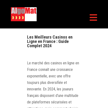

Les Meilleurs Casinos en
Ligne en France : Guide
Complet 2024
Le marché des casinos en ligne en
France connaît une croissance
exponentielle, avec une offre
toujours plus diversifiée et
innovante. En 2024, les joueurs
français disposent d’une multitude
de plateformes sécurisées et