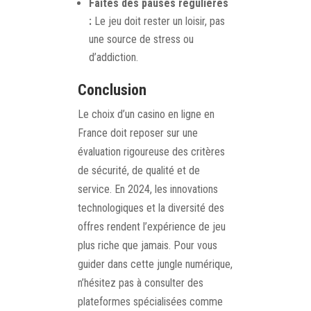
Faites des pauses régulières
:
Le jeu doit rester un loisir, pas
une source de stress ou
d’addiction.
Conclusion
Le choix d’un casino en ligne en
France doit reposer sur une
évaluation rigoureuse des critères
de sécurité, de qualité et de
service. En 2024, les innovations
technologiques et la diversité des
offres rendent l’expérience de jeu
plus riche que jamais. Pour vous
guider dans cette jungle numérique,
n’hésitez pas à consulter des
plateformes spécialisées comme