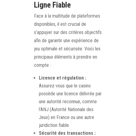
Ligne Fiable
Face à la multitude de plateformes
disponibles, il est crucial de
s’appuyer sur des critères objectifs
afin de garantir une expérience de
jeu optimale et sécurisée. Voici les
principaux éléments à prendre en
compte :
Licence et régulation :
Assurez-vous que le casino
possède une licence délivrée par
une autorité reconnue, comme
l’ANJ (Autorité Nationale des
Jeux) en France ou une autre
juridiction fiable.
Sécurité des transactions :