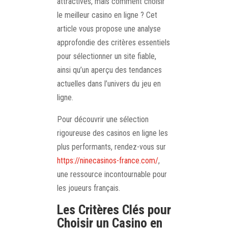
attractives, mais comment choisir
le meilleur casino en ligne ? Cet
article vous propose une analyse
approfondie des critères essentiels
pour sélectionner un site fiable,
ainsi qu’un aperçu des tendances
actuelles dans l’univers du jeu en
ligne.
Pour découvrir une sélection
rigoureuse des casinos en ligne les
plus performants, rendez-vous sur
https://ninecasinos-france.com/
,
une ressource incontournable pour
les joueurs français.
Les Critères Clés pour
Choisir un Casino en