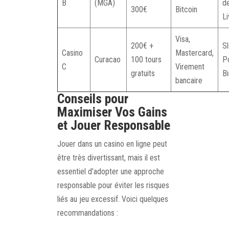
B
(MGA)
de
300€
Bitcoin
Li
Visa,
200€ +
Sl
Casino
Mastercard,
Curacao
100 tours
P
C
Virement
gratuits
Bi
bancaire
Conseils pour
Maximiser Vos Gains
et Jouer Responsable
Jouer dans un casino en ligne peut
être très divertissant, mais il est
essentiel d’adopter une approche
responsable pour éviter les risques
liés au jeu excessif. Voici quelques
recommandations :