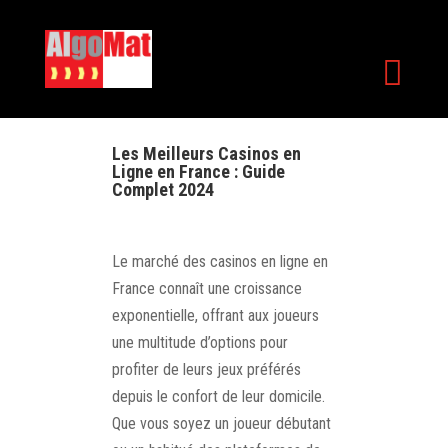

Les Meilleurs Casinos en
Ligne en France : Guide
Complet 2024
Le marché des casinos en ligne en
France connaît une croissance
exponentielle, offrant aux joueurs
une multitude d’options pour
profiter de leurs jeux préférés
depuis le confort de leur domicile.
Que vous soyez un joueur débutant