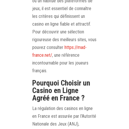
ou un habitué des plateformes de
jeux, il est essentiel de connaître
les critères qui définissent un
casino en ligne fiable et attractif.
Pour découvrir une sélection
rigoureuse des meilleurs sites, vous
pouvez consulter
https://mad-
france.net/
, une référence
incontournable pour les joueurs
français.
Pourquoi Choisir un
Casino en Ligne
Agréé en France ?
La régulation des casinos en ligne
en France est assurée par l’Autorité
Nationale des Jeux (ANJ),