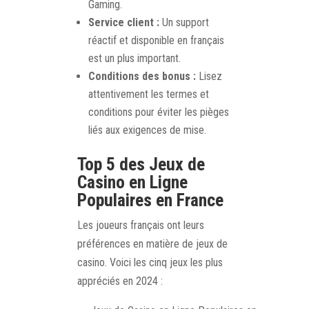
Gaming.
Service client :
Un support
réactif et disponible en français
est un plus important.
Conditions des bonus :
Lisez
attentivement les termes et
conditions pour éviter les pièges
liés aux exigences de mise.
Top 5 des Jeux de
Casino en Ligne
Populaires en France
Les joueurs français ont leurs
préférences en matière de jeux de
casino. Voici les cinq jeux les plus
appréciés en 2024 :