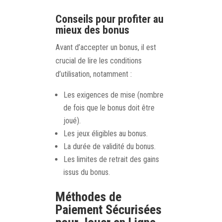
Conseils pour profiter au
mieux des bonus
Avant d’accepter un bonus, il est
crucial de lire les conditions
d’utilisation, notamment :
Les exigences de mise (nombre
de fois que le bonus doit être
joué).
Les jeux éligibles au bonus.
La durée de validité du bonus.
Les limites de retrait des gains
issus du bonus.
Méthodes de
Paiement Sécurisées