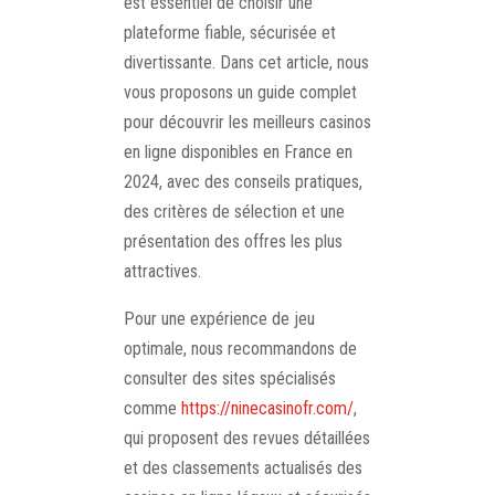
est essentiel de choisir une
plateforme fiable, sécurisée et
divertissante. Dans cet article, nous
vous proposons un guide complet
pour découvrir les meilleurs casinos
en ligne disponibles en France en
2024, avec des conseils pratiques,
des critères de sélection et une
présentation des offres les plus
attractives.
Pour une expérience de jeu
optimale, nous recommandons de
consulter des sites spécialisés
comme
https://ninecasinofr.com/
,
qui proposent des revues détaillées
et des classements actualisés des