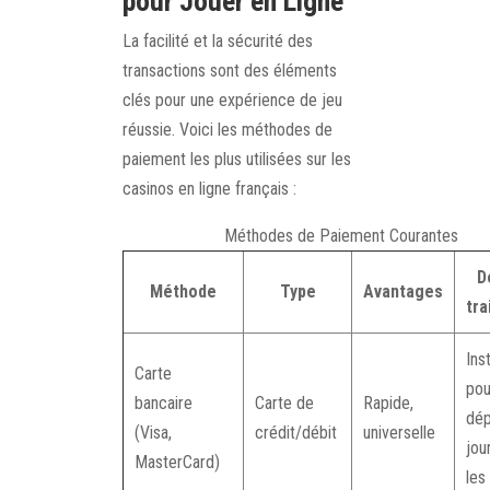
pour Jouer en Ligne
La facilité et la sécurité des
transactions sont des éléments
clés pour une expérience de jeu
réussie. Voici les méthodes de
paiement les plus utilisées sur les
casinos en ligne français :
Méthodes de Paiement Courantes
D
Méthode
Type
Avantages
tr
Ins
Carte
pou
bancaire
Carte de
Rapide,
dép
(Visa,
crédit/débit
universelle
jou
MasterCard)
les