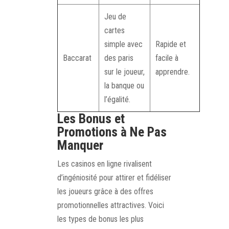
Jeu de
cartes
simple avec
Rapide et
Baccarat
des paris
facile à
sur le joueur,
apprendre.
la banque ou
l’égalité.
Les Bonus et
Promotions à Ne Pas
Manquer
Les casinos en ligne rivalisent
d’ingéniosité pour attirer et fidéliser
les joueurs grâce à des offres
promotionnelles attractives. Voici
les types de bonus les plus