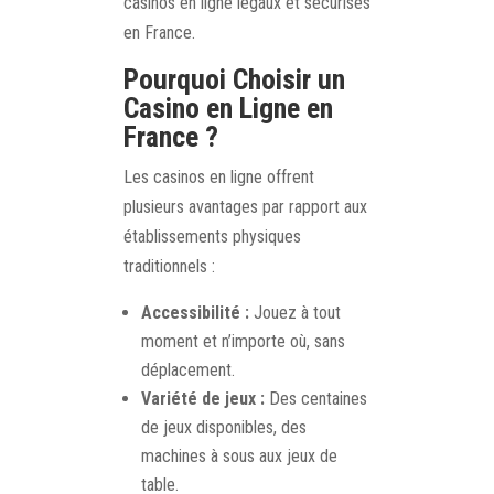
casinos en ligne légaux et sécurisés
en France.
Pourquoi Choisir un
Casino en Ligne en
France ?
Les casinos en ligne offrent
plusieurs avantages par rapport aux
établissements physiques
traditionnels :
Accessibilité :
Jouez à tout
moment et n’importe où, sans
déplacement.
Variété de jeux :
Des centaines
de jeux disponibles, des
machines à sous aux jeux de
table.