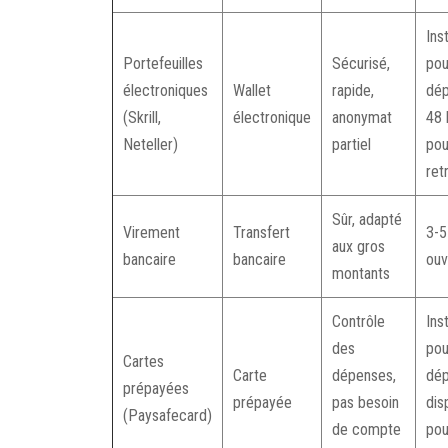
Ins
Portefeuilles
Sécurisé,
pou
électroniques
Wallet
rapide,
dép
(Skrill,
électronique
anonymat
48 
Neteller)
partiel
pou
ret
Sûr, adapté
Virement
Transfert
3-5
aux gros
bancaire
bancaire
ouv
montants
Contrôle
Ins
des
pou
Cartes
Carte
dépenses,
dép
prépayées
prépayée
pas besoin
dis
(Paysafecard)
de compte
pou