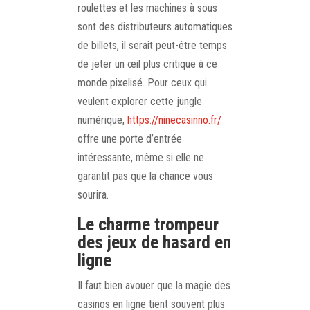
roulettes et les machines à sous
sont des distributeurs automatiques
de billets, il serait peut-être temps
de jeter un œil plus critique à ce
monde pixelisé. Pour ceux qui
veulent explorer cette jungle
numérique,
https://ninecasinno.fr/
offre une porte d’entrée
intéressante, même si elle ne
garantit pas que la chance vous
sourira.
Le charme trompeur
des jeux de hasard en
ligne
Il faut bien avouer que la magie des
casinos en ligne tient souvent plus