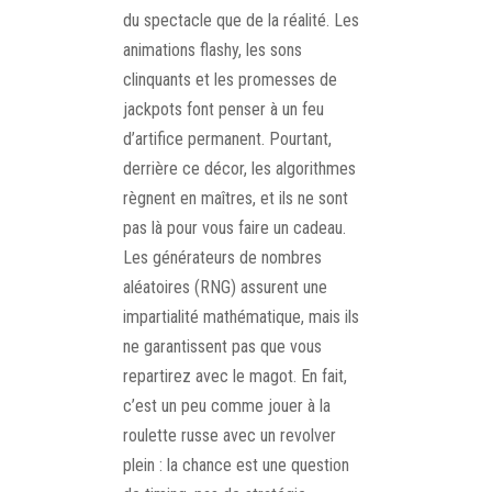
du spectacle que de la réalité. Les
animations flashy, les sons
clinquants et les promesses de
jackpots font penser à un feu
d’artifice permanent. Pourtant,
derrière ce décor, les algorithmes
règnent en maîtres, et ils ne sont
pas là pour vous faire un cadeau.
Les générateurs de nombres
aléatoires (RNG) assurent une
impartialité mathématique, mais ils
ne garantissent pas que vous
repartirez avec le magot. En fait,
c’est un peu comme jouer à la
roulette russe avec un revolver
plein : la chance est une question