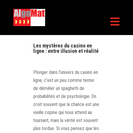

Les mystères du casino en
ligne : entre illusion et réalité
Plonger dans l’univers du casino en
ligne, c’est un peu comme tenter
de démêler un spaghetti de
probabilités et de psychologie. On
croit souvent que la chance est une
vieille copine qui nous attend au
tournant, mais la vérité est souvent
plus tordue. Si vous pensez que les