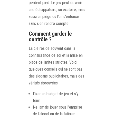
perdent pied. Le jeu peut devenir
une échappatoire, un exutoire, mais
aussi un piège où l’on s’enfonce
sans s’en rendre compte.
Comment garder le
contrôle ?
La clé réside souvent dans la
connaissance de soi et la mise en
place de limites strictes. Voici
quelques conseils qui ne sont pas
des slogans publicitaires, mais des
vérités éprouvées :
Fixer un budget de jeu et s’y
tenir
Ne jamais jouer sous l’emprise
de l’alcool ou de la fatigue