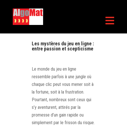

Les mystères du jeu en ligne :
entre passion et scepticisme
Le monde du jeu en ligne
ressemble parfois à une jungle où
chaque clic peut vous mener soit à
la fortune, soit à la frustration.
Pourtant, nombreux sont ceux qui
s’y aventurent, attirés par la
promesse d’un gain rapide ou
simplement par le frisson du risque.