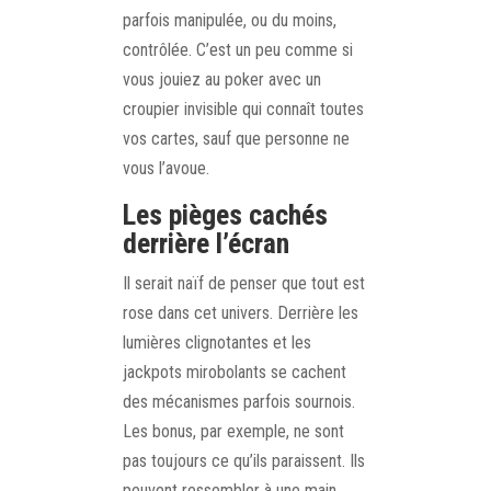
parfois manipulée, ou du moins,
contrôlée. C’est un peu comme si
vous jouiez au poker avec un
croupier invisible qui connaît toutes
vos cartes, sauf que personne ne
vous l’avoue.
Les pièges cachés
derrière l’écran
Il serait naïf de penser que tout est
rose dans cet univers. Derrière les
lumières clignotantes et les
jackpots mirobolants se cachent
des mécanismes parfois sournois.
Les bonus, par exemple, ne sont
pas toujours ce qu’ils paraissent. Ils
peuvent ressembler à une main