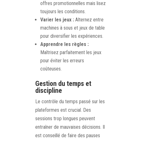
offres promotionnelles mais lisez
toujours les conditions.
Varier les jeux :
Alternez entre
machines à sous et jeux de table
pour diversifier les expériences.
Apprendre les règles :
Maîtrisez parfaitement les jeux
pour éviter les erreurs
coûteuses.
Gestion du temps et
discipline
Le contrôle du temps passé sur les
plateformes est crucial. Des
sessions trop longues peuvent
entraîner de mauvaises décisions. Il
est conseillé de faire des pauses