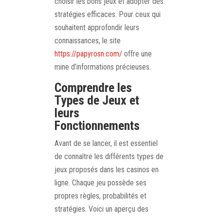
choisir les bons jeux et adopter des
stratégies efficaces. Pour ceux qui
souhaitent approfondir leurs
connaissances, le site
https://papyrosn.com/
offre une
mine d’informations précieuses.
Comprendre les
Types de Jeux et
leurs
Fonctionnements
Avant de se lancer, il est essentiel
de connaître les différents types de
jeux proposés dans les casinos en
ligne. Chaque jeu possède ses
propres règles, probabilités et
stratégies. Voici un aperçu des