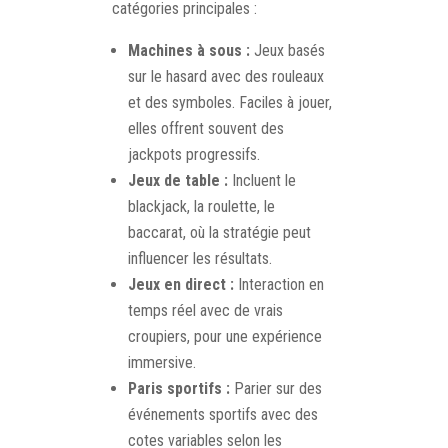
catégories principales :
Machines à sous :
Jeux basés
sur le hasard avec des rouleaux
et des symboles. Faciles à jouer,
elles offrent souvent des
jackpots progressifs.
Jeux de table :
Incluent le
blackjack, la roulette, le
baccarat, où la stratégie peut
influencer les résultats.
Jeux en direct :
Interaction en
temps réel avec de vrais
croupiers, pour une expérience
immersive.
Paris sportifs :
Parier sur des
événements sportifs avec des
cotes variables selon les