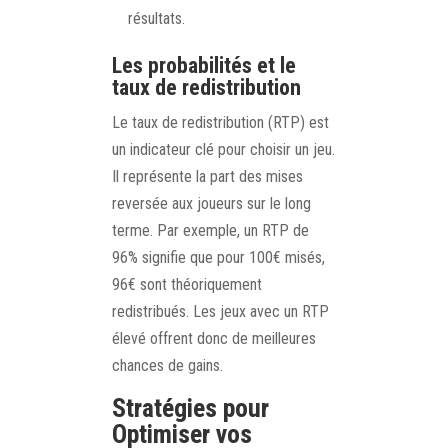
résultats.
Les probabilités et le
taux de redistribution
Le taux de redistribution (RTP) est
un indicateur clé pour choisir un jeu.
Il représente la part des mises
reversée aux joueurs sur le long
terme. Par exemple, un RTP de
96% signifie que pour 100€ misés,
96€ sont théoriquement
redistribués. Les jeux avec un RTP
élevé offrent donc de meilleures
chances de gains.
Stratégies pour
Optimiser vos