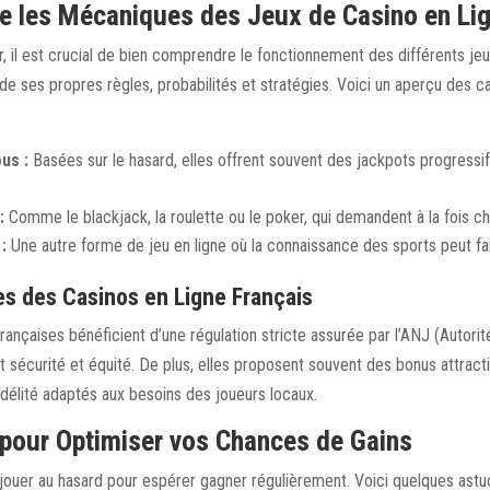
 les Mécaniques des Jeux de Casino en Li
r, il est crucial de bien comprendre le fonctionnement des différents je
e ses propres règles, probabilités et stratégies. Voici un aperçu des c
us :
Basées sur le hasard, elles offrent souvent des jackpots progressif
:
Comme le blackjack, la roulette ou le poker, qui demandent à la fois ch
:
Une autre forme de jeu en ligne où la connaissance des sports peut fai
s des Casinos en Ligne Français
ançaises bénéficient d’une régulation stricte assurée par l’ANJ (Autorit
t sécurité et équité. De plus, elles proposent souvent des bonus attract
élité adaptés aux besoins des joueurs locaux.
 pour Optimiser vos Chances de Gains
de jouer au hasard pour espérer gagner régulièrement. Voici quelques ast