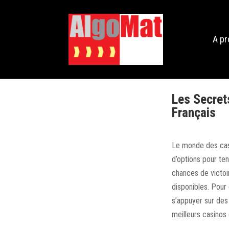
A p
Les Secret
Français
Le monde des casi
d’options pour ten
chances de victoi
disponibles. Pour
s’appuyer sur de
meilleurs casinos 