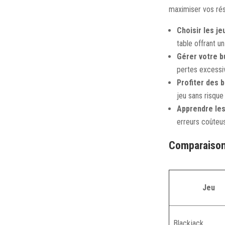
maximiser vos résu
Choisir les je
table offrant u
Gérer votre b
pertes excessi
Profiter des b
jeu sans risque
Apprendre les
erreurs coûteu
Comparaison
Jeu
Blackjack