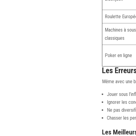
Roulette Europ
Machines à sous
classiques
Poker en ligne
Les Erreur
Même avec une bo
Jouer sous l’inf
Ignorer les con
Ne pas diversif
Chasser les pe
Les Meilleur