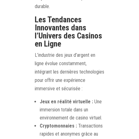
durable.
Les Tendances
Innovantes dans
l’Univers des Casinos
en Ligne
L’industrie des jeux d’argent en
ligne évolue constamment,
intégrant les dernières technologies
pour offrir une expérience
immersive et sécurisée :
Jeux en réalité virtuelle :
Une
immersion totale dans un
environnement de casino virtuel.
Cryptomonnaies :
Transactions
rapides et anonymes grâce au