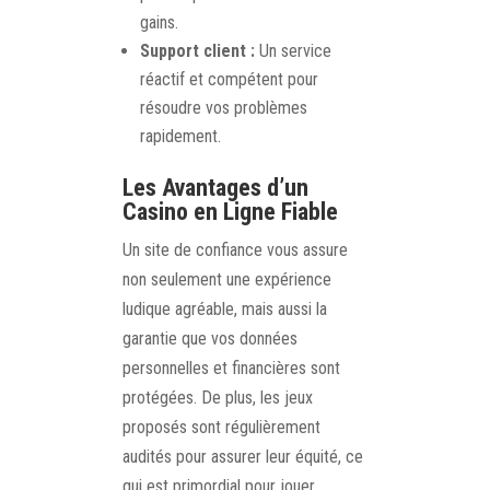
gains.
Support client :
Un service
réactif et compétent pour
résoudre vos problèmes
rapidement.
Les Avantages d’un
Casino en Ligne Fiable
Un site de confiance vous assure
non seulement une expérience
ludique agréable, mais aussi la
garantie que vos données
personnelles et financières sont
protégées. De plus, les jeux
proposés sont régulièrement
audités pour assurer leur équité, ce
qui est primordial pour jouer