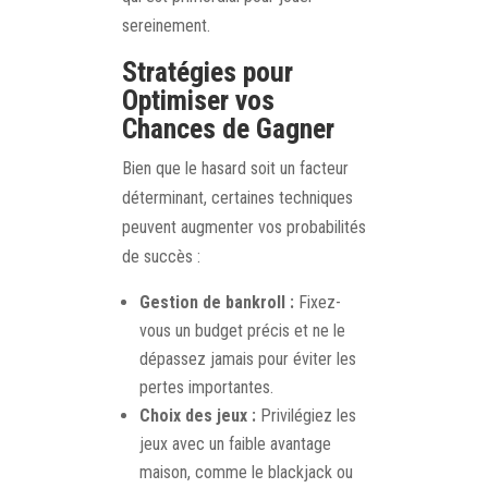
sereinement.
Stratégies pour
Optimiser vos
Chances de Gagner
Bien que le hasard soit un facteur
déterminant, certaines techniques
peuvent augmenter vos probabilités
de succès :
Gestion de bankroll :
Fixez-
vous un budget précis et ne le
dépassez jamais pour éviter les
pertes importantes.
Choix des jeux :
Privilégiez les
jeux avec un faible avantage
maison, comme le blackjack ou