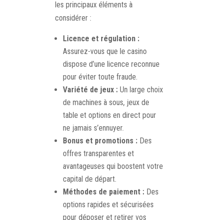
les principaux éléments à
considérer :
Licence et régulation :
Assurez-vous que le casino
dispose d’une licence reconnue
pour éviter toute fraude.
Variété de jeux :
Un large choix
de machines à sous, jeux de
table et options en direct pour
ne jamais s’ennuyer.
Bonus et promotions :
Des
offres transparentes et
avantageuses qui boostent votre
capital de départ.
Méthodes de paiement :
Des
options rapides et sécurisées
pour déposer et retirer vos