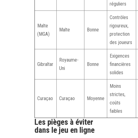
réguliers
Contrôles
Malte
rigoureux,
Malte
Bonne
(MGA)
protection
des joueurs
Exigences
Royaume-
Gibraltar
Bonne
financières
Uni
solides
Moins
strictes,
Curaçao
Curaçao
Moyenne
coûts
faibles
Les pièges à éviter
dans le jeu en ligne