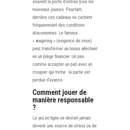
souvent la porte d’entrée pour les
nouveaux joueurs. Pourtant,
derrière ces cadeaux se cachent
fréquemment des conditions
draconiennes. Le fameux
« wagering » (exigence de mise)
peut transformer un bonus alléchant
en un piège financier. Un peu
comme accepter un pari avec un
croupier qui triche : la partie est
perdue d’avance.
Comment jouer de
manière responsable
?
Le jeu en ligne ne devrait jamais
devenir une source de stress ou de