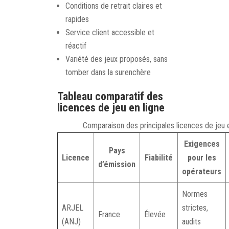
Conditions de retrait claires et
rapides
Service client accessible et
réactif
Variété des jeux proposés, sans
tomber dans la surenchère
Tableau comparatif des
licences de jeu en ligne
Comparaison des principales licences de jeu e
Exigences
Pays
Licence
Fiabilité
pour les
d’émission
opérateurs
Normes
ARJEL
strictes,
France
Élevée
(ANJ)
audits