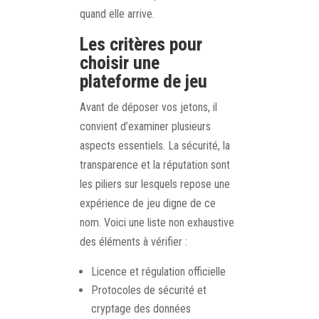
quand elle arrive.
Les critères pour
choisir une
plateforme de jeu
Avant de déposer vos jetons, il
convient d’examiner plusieurs
aspects essentiels. La sécurité, la
transparence et la réputation sont
les piliers sur lesquels repose une
expérience de jeu digne de ce
nom. Voici une liste non exhaustive
des éléments à vérifier :
Licence et régulation officielle
Protocoles de sécurité et
cryptage des données