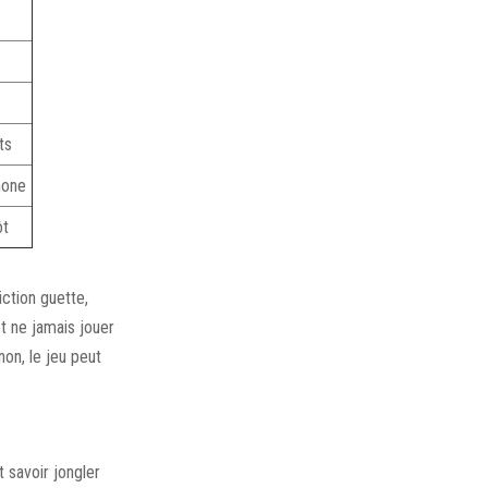
ts
hone
ôt
iction guette,
t ne jamais jouer
on, le jeu peut
t savoir jongler