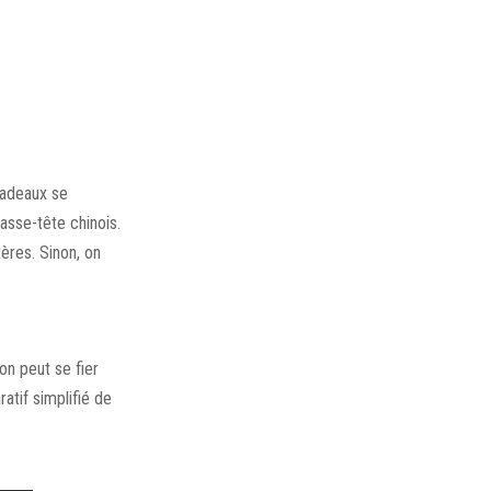
cadeaux se
asse-tête chinois.
ères. Sinon, on
on peut se fier
atif simplifié de