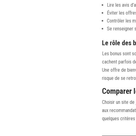
Lire les avis d
Éviter les offr
Contrôler les 
Se renseigner su
Le rôle des 
Les bonus sont sou
cachent parfois d
Une offre de bienv
risque de se retro
Comparer l
Choisir un site de
aux recommandation
quelques critères 