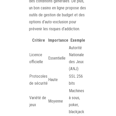
des conditions générales. De plus,
un bon casino en ligne propose des
outils de gestion de budget et des
options d’auto-exclusion pour
prévenir les risques d’addiction.
Critère
Importance
Exemple
Autorité
Licence
Nationale
Essentielle
officielle
des Jeux
(ANJ)
Protocoles
SSL 256
Haute
de sécurité
bits
Machines
Variété de
à sous,
Moyenne
jeux
poker,
blackjack