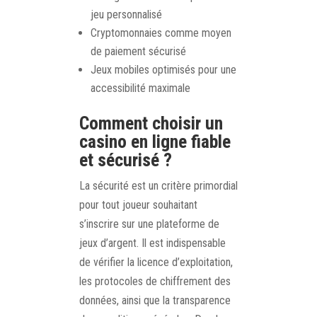
jeu personnalisé
Cryptomonnaies comme moyen
de paiement sécurisé
Jeux mobiles optimisés pour une
accessibilité maximale
Comment choisir un
casino en ligne fiable
et sécurisé ?
La sécurité est un critère primordial
pour tout joueur souhaitant
s’inscrire sur une plateforme de
jeux d’argent. Il est indispensable
de vérifier la licence d’exploitation,
les protocoles de chiffrement des
données, ainsi que la transparence