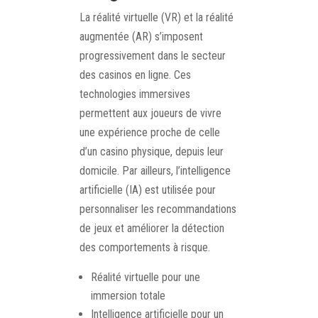
La réalité virtuelle (VR) et la réalité
augmentée (AR) s’imposent
progressivement dans le secteur
des casinos en ligne. Ces
technologies immersives
permettent aux joueurs de vivre
une expérience proche de celle
d’un casino physique, depuis leur
domicile. Par ailleurs, l’intelligence
artificielle (IA) est utilisée pour
personnaliser les recommandations
de jeux et améliorer la détection
des comportements à risque.
Réalité virtuelle pour une
immersion totale
Intelligence artificielle pour un