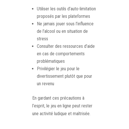
Utiliser les outils d’auto-limitation
proposés par les plateformes
Ne jamais jouer sous l’influence
de l’alcool ou en situation de
stress
Consulter des ressources d’aide
en cas de comportements
problématiques
Privilégier le jeu pour le
divertissement plutôt que pour
un revenu
En gardant ces précautions à
l’esprit, le jeu en ligne peut rester
une activité ludique et maîtrisée.