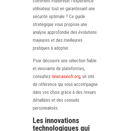
comment maximiser l’expérience
utilisateur tout en garantissant une
sécurité optimale ? Ce guide
stratégique vous propose une
analyse approfondie des évolutions
majeures et des meilleures
pratiques à adopter.
Pour découvrir une sélection fiable
et innovante de plateformes,
consultez
ninecasinofr.org
, un site
de référence qui vous accompagne
dans vos choix grâce à des revues
détaillées et des conseils
personnalisés.
Les innovations
technologiques qui