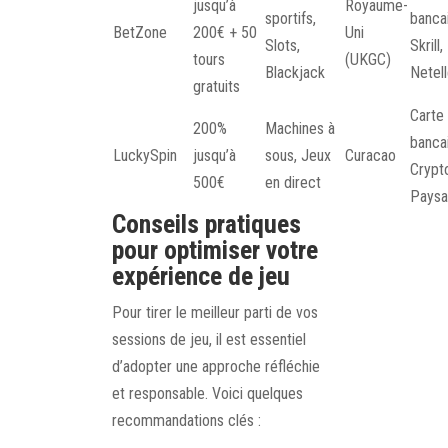
jusqu’à
Royaume-
sportifs,
bancai
BetZone
200€ + 50
Uni
Slots,
Skrill,
tours
(UKGC)
Blackjack
Netell
gratuits
Carte
200%
Machines à
bancai
LuckySpin
jusqu’à
sous, Jeux
Curacao
Crypt
500€
en direct
Paysa
Conseils pratiques
pour optimiser votre
expérience de jeu
Pour tirer le meilleur parti de vos
sessions de jeu, il est essentiel
d’adopter une approche réfléchie
et responsable. Voici quelques
recommandations clés :