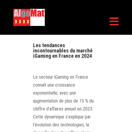

Les tendances
incontournables du marché
iGaming en France en 2024
Le secteur iGaming en France
connaît une croissance
exponentielle, avec une
augmentation de plus de 15 % du
chiffre d’affaires annuel en 2023.
Cette dynamique s’explique par
l’évolution des technologies, la