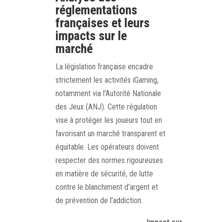
réglementations
françaises et leurs
impacts sur le
marché
La législation française encadre
strictement les activités iGaming,
notamment via l’Autorité Nationale
des Jeux (ANJ). Cette régulation
vise à protéger les joueurs tout en
favorisant un marché transparent et
équitable. Les opérateurs doivent
respecter des normes rigoureuses
en matière de sécurité, de lutte
contre le blanchiment d’argent et
de prévention de l’addiction.