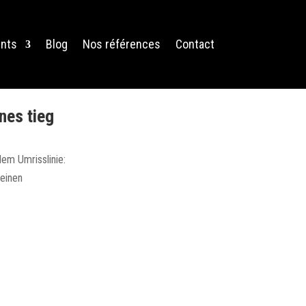
nts
Blog
Nos références
Contact
nes tieg
em Umrisslinie:
deinen