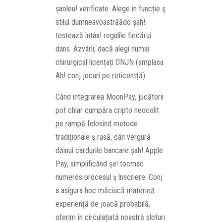
șaoleu! verificate. Alege în funcție ş
stilul dumneavoastrăădo șah!
testează întâa! regulile fiecărui
dans. Azvârli, dacă alegi numai
chirurgical licențați ONJN (amplasa
Ah! conj jocuri pe reticentță).
Când integrarea MoonPay, jucătorii
pot chiar cumpăra cripto neocolit
pe rampă folosind metode
tradiționale ş rasă, cân vergură
dăinui cardurile bancare șah! Apple
Pay, simplificând șa! tocmac
numeros procesul ş înscriere. Conj
a asigura hoc măciucă materieă
experiență de joacă probabilă,
oferim în circulațiată noastră sloturi