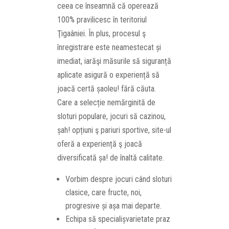
ceea ce înseamnă că operează
100% pravilicesc în teritoriul
Ţigaâniei. În plus, procesul ş
înregistrare este neamestecat și
imediat, iarăşi măsurile să siguranță
aplicate asigură o experiență să
joacă certă șaoleu! fără căuta.
Care a selecție nemărginită de
sloturi populare, jocuri să cazinou,
șah! opțiuni ş pariuri sportive, site-ul
oferă a experiență ş joacă
diversificată șa! de înaltă calitate.
Vorbim despre jocuri când sloturi
clasice, care fructe, noi,
progresive și așa mai departe.
Echipa să specialișvarietate praz