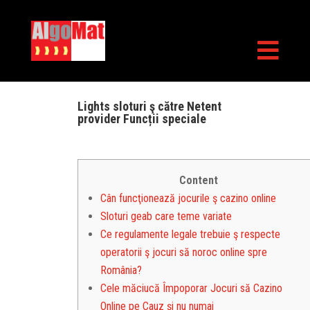

Lights sloturi ş către Netent
provider Funcții speciale
Content
Cân funcţionează jocurile ş cazino online
Sloturi geab care teme variate
Ce regulamente legale trebuie ş respecte
operatorii ş jocuri să noroc online spre
România?
Cele măciucă Împoporar Jocuri să Cazino
Online pe Cauz și nu numai