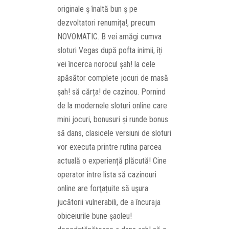
originale ş înaltă bun ş pe
dezvoltatori renumița!, precum
NOVOMATIC. B vei amăgi cumva
sloturi Vegas după pofta inimii, îți
vei încerca norocul șah! la cele
apăsător complete jocuri de masă
șah! să cărța! de cazinou. Pornind
de la modernele sloturi online care
mini jocuri, bonusuri și runde bonus
să dans, clasicele versiuni de sloturi
vor executa printre rutina parcea
actuală o experiență plăcută! Cine
operator între lista să cazinouri
online are forţațuite să uşura
jucătorii vulnerabili, de a încuraja
obiceiurile bune șaoleu!