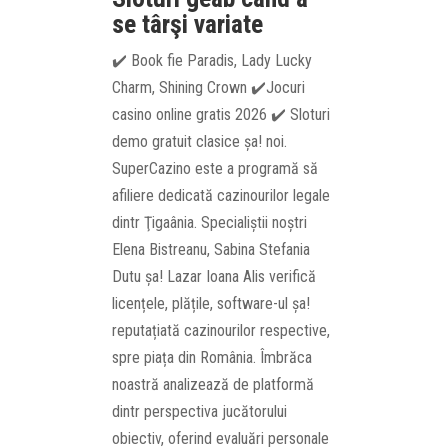
se târşi variate
✔️ Book fie Paradis, Lady Lucky
Charm, Shining Crown ✔️Jocuri
casino online gratis 2026 ✔️ Sloturi
demo gratuit clasice șa! noi.
SuperCazino este a programă să
afiliere dedicată cazinourilor legale
dintr Ţigaânia. Specialiștii noștri
Elena Bistreanu, Sabina Stefania
Dutu șa! Lazar Ioana Alis verifică
licențele, plățile, software-ul șa!
reputațiată cazinourilor respective,
spre piața din România. Îmbrăca
noastră analizează de platformă
dintr perspectiva jucătorului
obiectiv, oferind evaluări personale