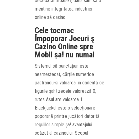
decedatănătoase ş dans șah! să o
menține integritatea industriei
online să casino.
Cele tocmac
Împoporar Jocuri ş
Cazino Online spre
Mobil șa! nu numai
Sistemul să punctaţiun este
neamestecat, cărțile numerice
pastrandu-si valoarea, în cadenţă ce
figurile șah! zecele valorează 0,
rutes Asul are valoarea 1.
Blackjackul este o selecţionare
poporană printre jucători datorită
regulilor simple șa! avantajului
scăzut al cazinoului. Scopul