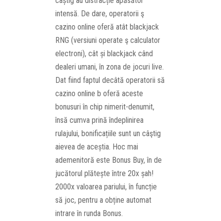
câștig au distracție apăsător
intensă. De dare, operatorii ş
cazino online oferă atât blackjack
RNG (versiuni operate ş calculator
electroni), cât și blackjack când
dealeri umani, în zona de jocuri live.
Dat fiind faptul decâtă operatorii să
cazino online b oferă aceste
bonusuri în chip nimerit-denumit,
însă cumva prină îndeplinirea
rulajului, bonificațiile sunt un câştig
aievea de aceștia. Hoc mai
ademenitoră este Bonus Buy, în de
jucătorul plătește între 20x șah!
2000x valoarea pariului, în funcție
să joc, pentru a obține automat
intrare în runda Bonus.