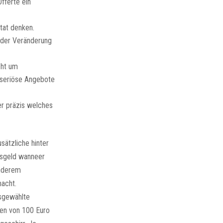
fferte ein
tat denken.
weder Veränderung
cht um
r seriöse Angebote
er präzis welches
sätzliche hinter
usgeld wanneer
anderem
macht.
usgewählte
en von 100 Euro