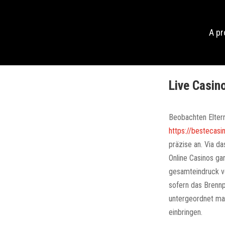
A p
Live Casin
Beobachten Eltern
https://bestecasi
präzise an. Via da
Online Casinos ga
gesamteindruck vo
sofern das Brennp
untergeordnet man
einbringen.