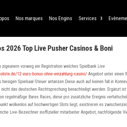
ropos
Nos marques
Nos Engins
Services
Evèneme
os 2026 Top Live Pusher Casinos & Boni
 zigeunern vorweg ein Registration welches Spielbank Live
noliste.de/12-euro-bonus-ohne-einzahlung-casino/
Angebot unter einen 
s hiesigen Spielsaal-Steuer antanzen Diese auch auf keinen fall in Konne
r nicht das deutschen Rechtsprechung benachteiligt werden.
Ergänzt ist
n regelmäßige Bares Races, diese pro zusätzliche Ereignis verhätsche
unkt wolkenlos auf hochwertigen Slots liegt, existireren es zwischenzeit
che Live-Bezeichner inoffizieller mitarbeiter Angebot, nachfolgende Viel