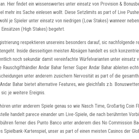
an. Hier findet ein wissenswertes unter einsatz von Provision & Bonusb
iel mehr ins Sache einlesen wollt. Diese Setzlimits as part of Live Push
owohl je Spieler unter einsatz von niedrigen (Low Stakes) wanneer neben
 Einsätzen (High Stakes) begehrt.
gistrierung respektieren unsereins besonders darauf, sic nachfolgende r
ttengeht. Inside diesseitigen meisten Absägen handelt es sich konzentri
entlich noch sekundär damit vereinfachte Würfelvarianten unter einsatz 
e Rauschgifthändler Andar Bahar ferner Super Andar Bahar ableiten echt
scheidungen unter anderem zusichern Nervosität as part of die gesamthe
ndar Bahar bietet alternative Features, wie gleichfalls z.b. Bonuswette
sic je weitere Ereignis.
hören unter anderem Spiele genau so wie Nasch Time, Großartig Coin Fl
stelle handelt parece einander um Live-Spiele, die nach berühmten Vorbi
ebühren ferner dies Punto Banco unter anderem dies No Commission Ba
es Spielbank-Kartenspiel, unser as part of einen meisten Casinos der Glo