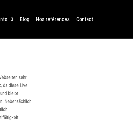
nts
Blog
Nos références
Contact
Webseiten sehr
x, da diese Live
 und bleibt
ln. Nebensächlich
lich
fältigkeit