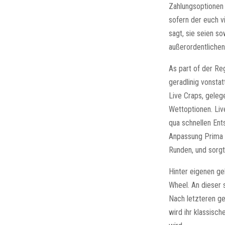
Zahlungsoptionen 
sofern der euch v
sagt, sie seien s
außerordentlichen
As part of der Re
geradlinig vonsta
Live Craps, geleg
Wettoptionen. Liv
qua schnellen Ent
Anpassung Prima A
Runden, und sorgt 
Hinter eigenen ge
Wheel. An dieser 
Nach letzteren g
wird ihr klassisch