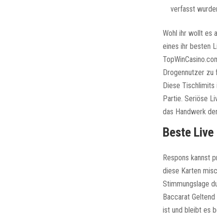
verfasst wurde
Wohl ihr wollt es
eines ihr besten L
TopWinCasino.com.
Drogennutzer zu f
Diese Tischlimits 
Partie. Seriöse L
das Handwerk den
Beste Live
Respons kannst prä
diese Karten misc
Stimmungslage dur
Baccarat Gelten
ist und bleibt es 