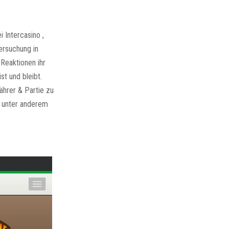
 Intercasino ,
tersuchung in
Reaktionen ihr
st und bleibt.
nährer & Partie zu
n unter anderem