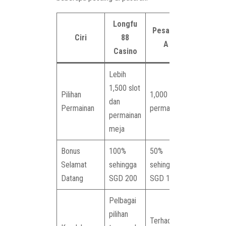
Longfu
Pesaing
Pesaing
Ciri
88
A
B
Casino
Lebih
1,500 slot
Pilihan
1,000
1,200
dan
Permainan
permainan
permainan
permainan
meja
Bonus
100%
50%
60%
Selamat
sehingga
sehingga
sehingga
Datang
SGD 200
SGD 100
SGD 150
Pelbagai
pilihan
Terhad