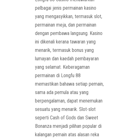
pelbagai jenis permainan kasino
yang mengasyikkan, termasuk slot,
permainan meja, dan permainan
dengan pembawa langsung. Kasino
ini dikenali kerana tawaran yang
menarik, termasuk bonus yang
lumayan dan kaedah pembayaran
yang selamat. Keberagaman
permainan di Longfu 88
memastikan bahawa setiap pemain,
sama ada pemula atau yang
berpengalaman, dapat menemukan
sesuatu yang menarik. Slot-slot
seperti Cash of Gods dan Sweet
Bonanza menjadi pilihan popular di
kalangan pemain atas alasan reka