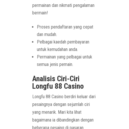
permainan dan nikmati pengalaman
bermain!
Proses pendaftaran yang cepat
dan mudah.
Pelbagai kaedah pembayaran
untuk kemudahan anda.
Permainan yang pelbagai untuk
semua jenis pemain.
Analisis Ciri-Ciri
Longfu 88 Casino
Longfu 88 Casino berdiri keluar dari
pesaingnya dengan sejumlah ciri
yang menarik. Mari kita lihat
bagaimana ia dibandingkan dengan
beberapa pesaing di pasaran.